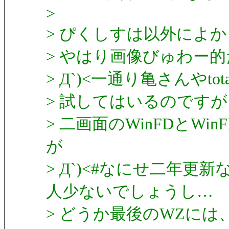
>
> ぴくしすは以外によ
> やはり画像びゅわー
> Д`)<一通り亀さんやto
> 試してはいるのですが
> 二画面のWinFDとWi
が
> Д`)<#なにせ二年
人少ないでしょうし…
> どうか最後のWZに