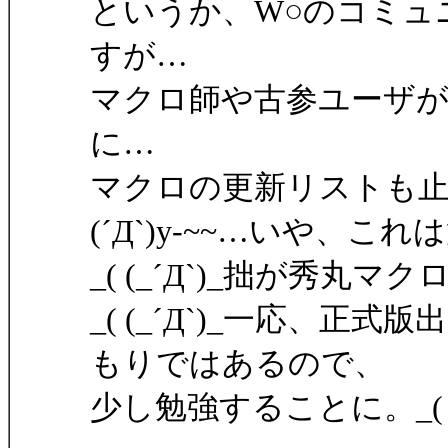
というか、W○のコミュ
すが…
マクロ師や古参ユーザ
に…
マクロの更新リストも
(´Д`)y-~~…いや、これ
_( (_´Д`)_拙が秀
_( (_´Д`)_一応、
もりではあるので、
少し勉強することに。_( (_