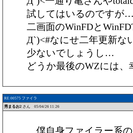
Д`)<一通り亀さんやtota
試してはいるのですが
二画面のWinFDとWin
Д`)<#なにせ二年更新
少ないでしょうし…
どうか最後のWZには、
RE:00575 ファイラ
秀まるお2
さん 05/04/26 11:26
僕自身ファイラー系の