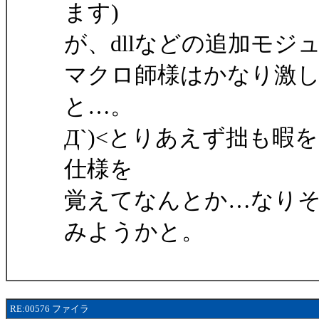
ます)
が、dllなどの追加モ
マクロ師様はかなり激
と…。
Д`)<とりあえず拙も
仕様を
覚えてなんとか…なり
みようかと。
RE:00576 ファイラ