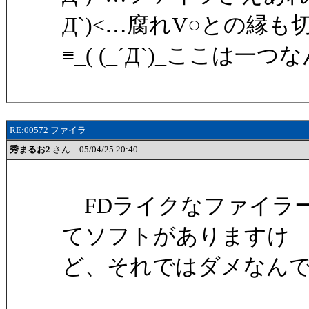
Д`)<…腐れV○との縁
≡_( (_´Д`)_ここは
RE:00572 ファイラ
秀まるお2
さん 05/04/25 20:40
FDライクなファイラー
てソフトがありますけ
ど、それではダメなん