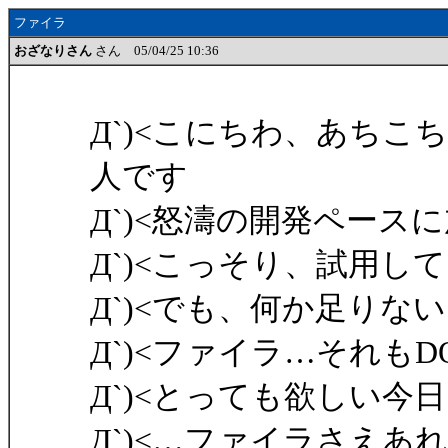
ファイラ
おざなりさん
さん 05/04/25 10:36
Д`)<こにちわ、あち
人です
Д`)<怒濤の開発ペース
Д`)<こっそり、試用し
Д`)<でも、何か足りな
Д`)<ファイラ…それも
Д`)<とっても欲しい今
Д`)<…ファイラさえあ