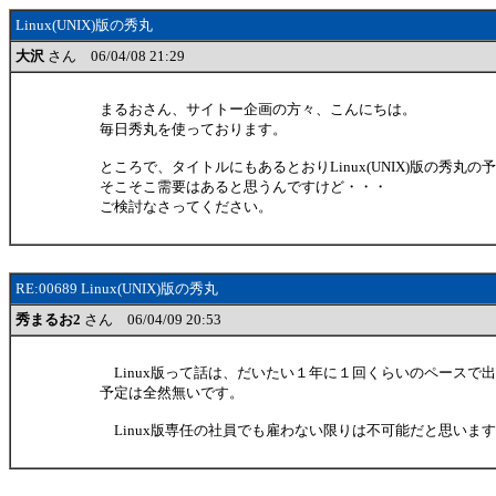
Linux(UNIX)版の秀丸
大沢
さん 06/04/08 21:29
まるおさん、サイトー企画の方々、こんにちは。
毎日秀丸を使っております。
ところで、タイトルにもあるとおりLinux(UNIX)版の秀丸
そこそこ需要はあると思うんですけど・・・
ご検討なさってください。
RE:00689 Linux(UNIX)版の秀丸
秀まるお2
さん 06/04/09 20:53
Linux版って話は、だいたい１年に１回くらいのペースで
予定は全然無いです。
Linux版専任の社員でも雇わない限りは不可能だと思いま