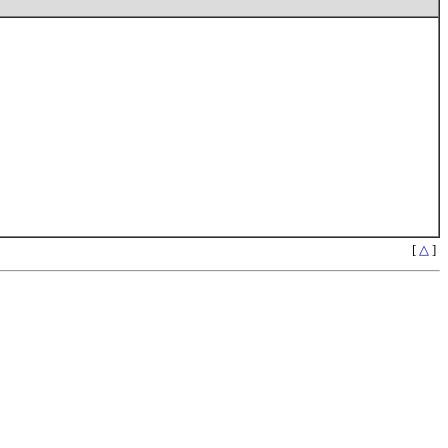
[
△
]