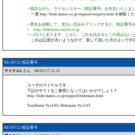
> 残念ながら、ライセンスキー（暗証番号）を失念いたしま
一度 http://hide.maruo.co.jp/support/swquery.html を御
> 秀丸を起動して、支払い済みをクリックすると、暗証番号
> http://hidemaru.xaxon.co.jp
> へ行けとあります。しかし、これを試みるとこの頁はない
これは記述が古いようなので、直して頂いた方がよいです
RE:00722 暗証番号
マイケル2
さん 06/05/27 21:31
ユーザのマイケルです。
下記のサイトをご参照になってはいかがでしょう？
http://hide.maruo.co.jp/support/hidemaru.html
TuruKame Ver.4.65, Hidemaru Ver.5.03
RE:00722 暗証番号