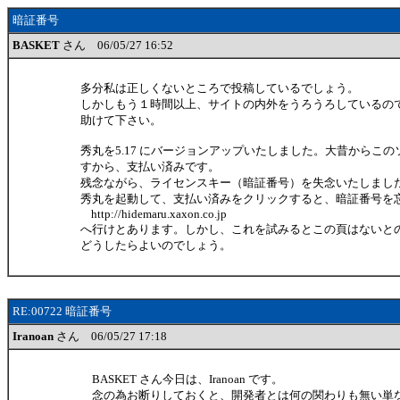
暗証番号
BASKET
さん 06/05/27 16:52
多分私は正しくないところで投稿しているでしょう。
しかしもう１時間以上、サイトの内外をうろうろしているの
助けて下さい。
秀丸を5.17 にバージョンアップいたしました。大昔からこ
すから、支払い済みです。
残念ながら、ライセンスキー（暗証番号）を失念いたしまし
秀丸を起動して、支払い済みをクリックすると、暗証番号を
http://hidemaru.xaxon.co.jp
へ行けとあります。しかし、これを試みるとこの頁はないと
どうしたらよいのでしょう。
RE:00722 暗証番号
Iranoan
さん 06/05/27 17:18
BASKET さん今日は、Iranoan です。
念の為お断りしておくと、開発者とは何の関わりも無い単