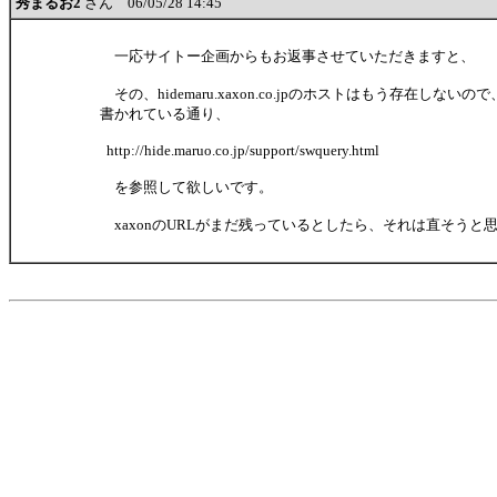
秀まるお2
さん 06/05/28 14:45
一応サイトー企画からもお返事させていただきますと、
その、hidemaru.xaxon.co.jpのホストはもう存在しないので、
書かれている通り、
http://hide.maruo.co.jp/support/swquery.html
を参照して欲しいです。
xaxonのURLがまだ残っているとしたら、それは直そうと