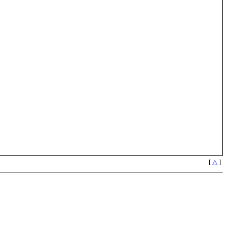
[
△
]