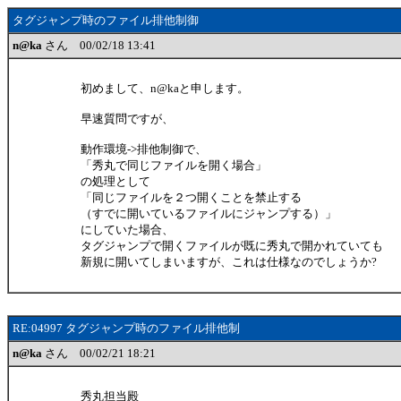
タグジャンプ時のファイル排他制御
n@ka
さん 00/02/18 13:41
初めまして、n@kaと申します。
早速質問ですが、
動作環境->排他制御で、
「秀丸で同じファイルを開く場合」
の処理として
「同じファイルを２つ開くことを禁止する
（すでに開いているファイルにジャンプする）」
にしていた場合、
タグジャンプで開くファイルが既に秀丸で開かれていても
新規に開いてしまいますが、これは仕様なのでしょうか?
RE:04997 タグジャンプ時のファイル排他制
n@ka
さん 00/02/21 18:21
秀丸担当殿