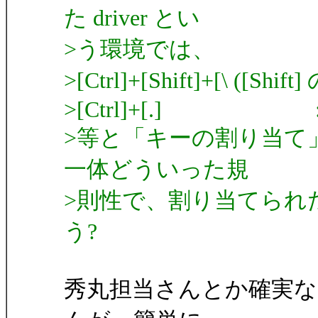
た driver とい
>う環境では、
>[Ctrl]+[Shift]+[\ ([Shif
>[Ctrl]+[.] :[Ct
>等と「キーの割り当て
一体どういった規
>則性で、割り当てられた
う?
秀丸担当さんとか確実