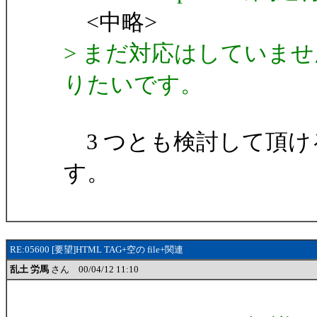
<中略>
> まだ対応はしていま
りたいです。
3 つとも検討して頂け
す。
RE:05600 [要望]HTML TAG+空の file+関連
乱土 労馬
さん 00/04/12 11:10