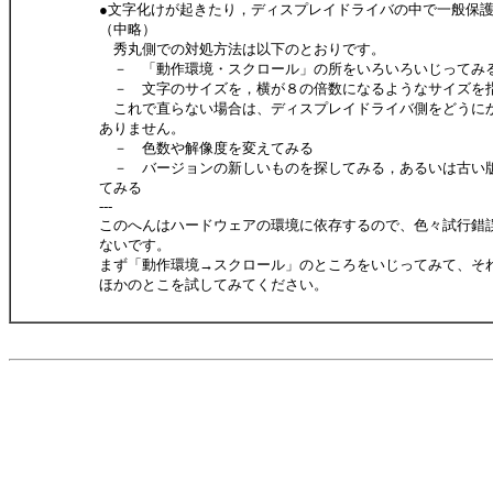
●文字化けが起きたり，ディスプレイドライバの中で一般保
（中略）
秀丸側での対処方法は以下のとおりです。
－ 「動作環境・スクロール」の所をいろいろいじってみ
－ 文字のサイズを，横が８の倍数になるようなサイズを
これで直らない場合は、ディスプレイドライバ側をどうに
ありません。
－ 色数や解像度を変えてみる
－ バージョンの新しいものを探してみる，あるいは古い
てみる
---
このへんはハードウェアの環境に依存するので、色々試行錯
ないです。
まず「動作環境→スクロール」のところをいじってみて、そ
ほかのとこを試してみてください。