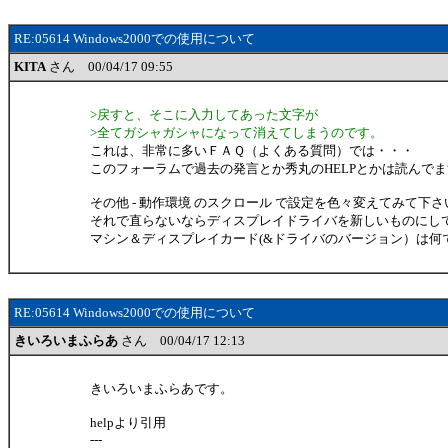
RE:05614 Windows2000での使用について
KITA
さん 00/04/17 09:55
>戻すと、そこに入力してあった文字が
>全てガシャガシャになって消えてしまうのです。
これは、非常に多いＦＡＱ（よくある質問）では・・・
このフォーラムで過去の発言とか秀丸のHELPとかは読んで
その他 - 動作環境 のスクロール で設定を色々変えてみて下さ
それで直らないならディスプレイドライバを新しいものにし
マシン＆ディスプレイカード(&ドライバのバージョン）は何
RE:05614 Windows2000での使用について
きいろいまふらあ
さん 00/04/17 12:13
きいろいまふらあです。
helpより引用
---