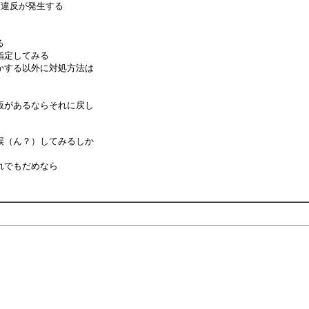
護違反が発生する
る
指定してみる
かする以外に対処方法は
版があるならそれに戻し
誤（ん？）してみるしか
れでもだめなら