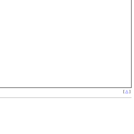
[
△
]