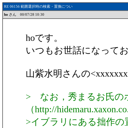
RE 06156 範囲選択時の検索・置換につい
ho
さん 00/07/28 10:30
hoです。
いつもお世話になって
山紫水明さんの<xxxxxxxxxx
> なお，秀まるお氏の
（http://hidemaru.xaxo
>イブラリにある拙作の