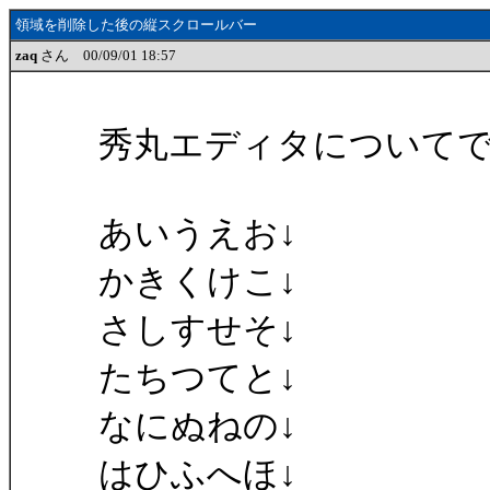
領域を削除した後の縦スクロールバー
zaq
さん 00/09/01 18:57
秀丸エディタについて
あいうえお↓
かきくけこ↓
さしすせそ↓
たちつてと↓
なにぬねの↓
はひふへほ↓