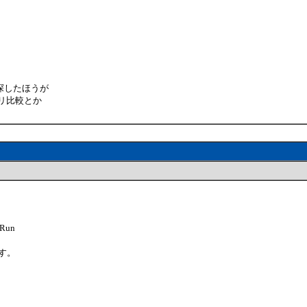
も
探したほうが
リ比較とか
Run
す。