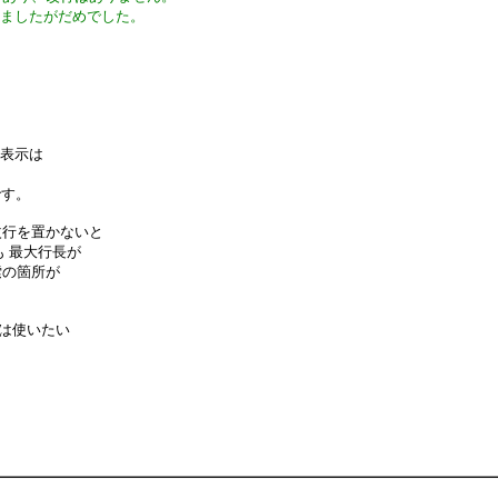
みましたがだめでした。
と 表示は
です。
改行を置かないと
トも 最大行長が
検索の箇所が
ムは使いたい