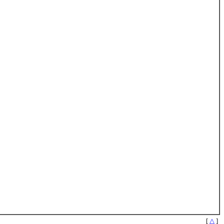
[
△
]