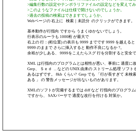
>編集行数の設定やテンポラリファイルの設定などを変えて
>このようなファイルは仕様で開けないのでしょうか。
>過去の投稿の検索はできますでしょうか。
Webページの 右上に 検索｜未読分 のクリックができます。
基本動作が行指向 ですから うまくゆかないでしょう。
行表示のルーラも 1000桁 が最大で
右上の 行：(桁位置) の表示も 9999 までです 9999 を越える
9999 のままで さらに挿入すると 動作不良になるか ?。
余裕が少しある、 9999をこえたらスグ 行を分割すると安全
XML は行指向のプログラムとは相性が悪い、事前に 適度に
Grep、 Ｓｅｄ ... などの UNIX 由来の ストリーム処理 ソフ
あるはずです。 8kb くらい? Grep でも 「行が長すぎて 未
ある 」 の 警告メッセージが出ないものがあります。
XMLのソフトが完備するまでは diff など 行指向のプログラ
ですから、 SAXパーサで 適度な改行を付ける 対策か。