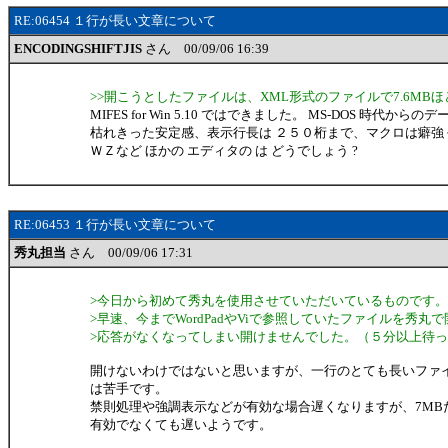
RE:06454 １行が長い文章について
ENCODINGSHIFTJIS
さん 00/09/06 16:39
>>開こうとしたファイルは、XML形式のファイルで7.6MB
MIFES for Win 5.10 ではできました。 MS-DOS 時代から
枯れきった安定感、表示行長は ２５０桁まで、マクロは癖強
ＷＺなど ほかの エディタの は どうでしょう ?
RE:06453 １行が長い文章について
秀丸担当
さん 00/09/06 17:31
>今日から初めて秀丸を使用させていただいているものです。
>早速、今までWordPadやViで参照していたファイルを秀丸
>応答がなくなってしまい開けませんでした。（５分以上待
開けないわけではないと思いますが、一行のとても長いファ
は苦手です。
禁則処理や強調表示などが有効な場合遅くなりますが、7MB
有効でなくても遅いようです。