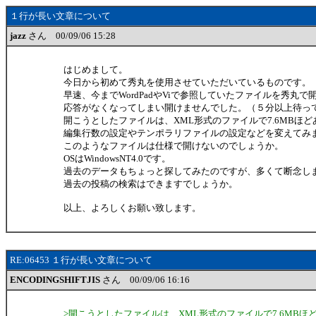
１行が長い文章について
jazz
さん 00/09/06 15:28
はじめまして。
今日から初めて秀丸を使用させていただいているものです。
早速、今までWordPadやViで参照していたファイルを秀丸
応答がなくなってしまい開けませんでした。（５分以上待っ
開こうとしたファイルは、XML形式のファイルで7.6MBほ
編集行数の設定やテンポラリファイルの設定などを変えてみ
このようなファイルは仕様で開けないのでしょうか。
OSはWindowsNT4.0です。
過去のデータもちょっと探してみたのですが、多くて断念し
過去の投稿の検索はできますでしょうか。
以上、よろしくお願い致します。
RE:06453 １行が長い文章について
ENCODINGSHIFTJIS
さん 00/09/06 16:16
>開こうとしたファイルは、XML形式のファイルで7.6MB