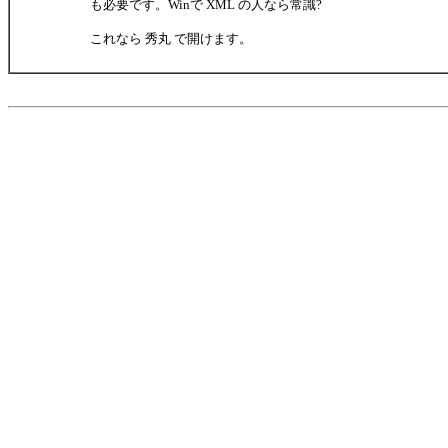
も必要です。Winで XML の人なら常識?
これなら 秀丸 で開けます。