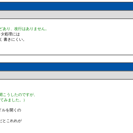
ほどあり、改行はありません。
のデータ処理には
く 書きにくい。
で開こうしたのですが、
ってみました。）
イルを開くの
だとこれれが