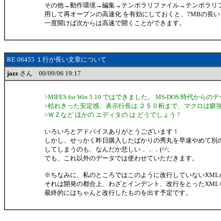
その他→動作環境→編集→テンポラリファイル→テンポラリ
用して再オープンの高速化 を有効にしておくと、7MBの長
一度開けば次からは高速で開くことができます。
RE:06455 １行が長い文章について
jazz
さん 00/09/06 19:17
>MIFES for Win 5.10 ではできました。 MS-DOS 時代か
>枯れきった安定感、表示行長は ２５０桁まで、マクロは癖強
>ＷＺなど ほかの エディタの は どうでしょう ?
いろいろとアドバイスありがとうございます！
しかし、せっかく昨日購入したばかりの秀丸を早速やめて別
してしまうのも、なんだか悲しい．．．(^^;
でも、これ以外のデータでは使わせていただきます。
※ちなみに、私のところではこのように改行していないXML
それは開発の都合上、わざとインデント、改行をとったXML
最終的にはちゃんと改行したものを出す予定です。