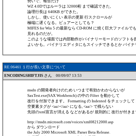
勢いで、報告だけ
WZ 4.0Dではルーラは 32000桁 まで確認できた,
論理行長は 640KB ができた。
しかし、使いにくい 表示の更新 行スクロールが
極端に遅くなる。ビュアーとしても？
MIFES for Win 5 の最新なら CD-ROM に焼く巨大ファイルで
見れるのだが。
このような場面では内部動作がバイナリーモードのソフトを
よいかも。バイナリエディタにもスイッチできるとか バイナ
RE:06461 １行が長い文章について
ENCODINGSHIFTJIS
さん 00/09/07 13:53
msdn の開発者向けのため いつまで有効かわからないが
SaxTest.exe(SAX Workbench) の中の Filter を動かして
改行を付加できます。 Formatting の Indented をチェックして 
空要素タグが <aa></aa> になる, <aa/> で残らない
先頭のxml宣言が消える などがあるが 規則的に 改行が付きま
http://msdn.microsoft.com/voices/xml08212000.asp
から ダウンロード
the July 2000 Microsoft XML Parser Beta Release.