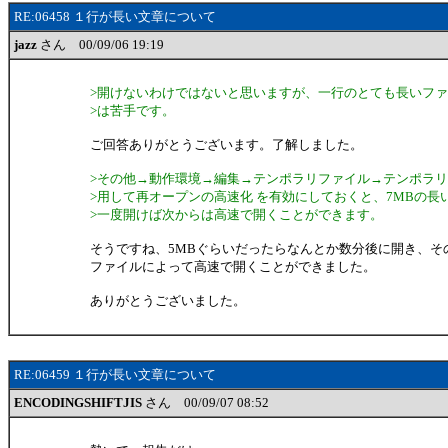
RE:06458 １行が長い文章について
jazz
さん 00/09/06 19:19
>開けないわけではないと思いますが、一行のとても長いフ
>は苦手です。
ご回答ありがとうございます。了解しました。
>その他→動作環境→編集→テンポラリファイル→テンポラ
>用して再オープンの高速化 を有効にしておくと、7MBの長
>一度開けば次からは高速で開くことができます。
そうですね、5MBぐらいだったらなんとか数分後に開き、そ
ファイルによって高速で開くことができました。
ありがとうございました。
RE:06459 １行が長い文章について
ENCODINGSHIFTJIS
さん 00/09/07 08:52