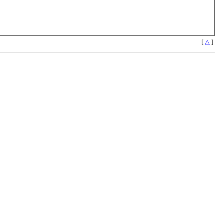
[
△
]