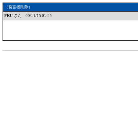
（発言者削除）
FKU
さん 00/11/15 01:25