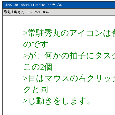
RE:07050 3.05@NT4.0+SP6aでトラブル
秀丸担当
さん 00/12/21 18:47
>常駐秀丸のアイコンは
のです
>が、何かの拍子にタス
この2個
>目はマウスの右クリッ
クと同
>じ動きをします。