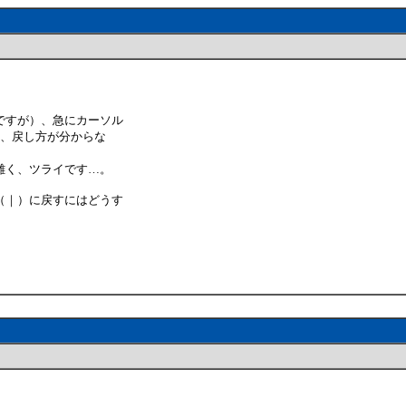
ですが）、急にカーソル
い、戻し方が分からな
難く、ツライです…。
（｜）に戻すにはどうす