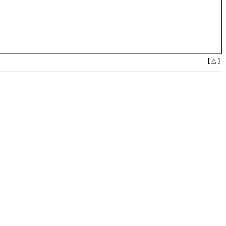
[
△
]