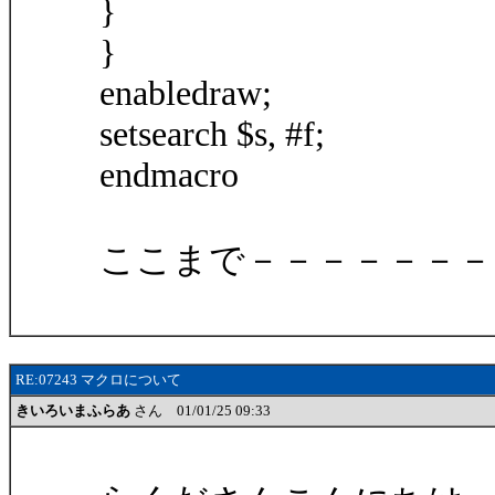
}
}
enabledraw;
setsearch $s, #f;
endmacro
ここまで－－－－－－－
RE:07243 マクロについて
きいろいまふらあ
さん 01/01/25 09:33