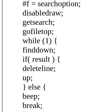
#f = searchoption;
disabledraw;
getsearch;
gofiletop;
while (1) {
finddown;
if( result ) {
deleteline;
up;
} else {
beep;
break;