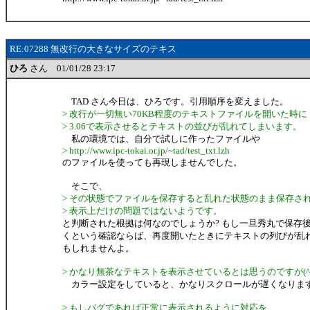
RE:07288 無改行の大きなサイズのテキス
ひろ
さん 01/01/28 23:17
TAD さん今日は、ひろです。引用順序を変えました。
> 改行が一切無い70KB程度のテキストファイルを開いた時に
> 3.06で表示させるとテキストの並びが乱れてしまいます。
私の環境では、自分で試しに作ったファイルや
> http://www.ipc-tokai.or.jp/~tad/test_txt.lzh
のファイルを使っても再現しませんでした。
そこで、
> その状態でファイルを保存すると乱れた状態のまま保存さ
> 表示上だけの問題ではないようです。
と判断された根拠は何なのでしょうか? もし一旦秀丸で保存
くという確認ならば、再度開いたときにテキストの列びが乱
もしれませんよ。
> かなり無茶なテキストを表示させているとは思うのですが(^^
カラー設定をしていると、かなりスクロールが遅くなります(
> もしバグであれば正常に表示されるように対応を、