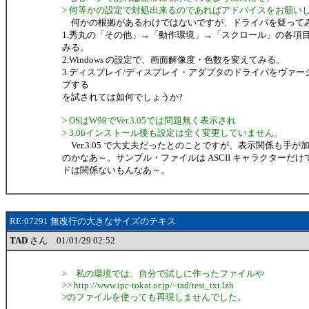
> 何等かの設定で対処出来るのであればアドバイスをお願い
何かの根拠があるわけではないですが、ドライバを疑って
1.秀丸の「その他」→「動作環境」→「スクロール」の各項
みる。
2.Windows の設定で、画面解像度・色数を変えてみる。
3.ディスプレイ/ディスプレイ・アダプタのドライバをヴァー
プする
を試されては如何でしょうか?
> OSはW98でVer.3.05では問題無く表示され
> 3.06インストール後も設定は全く変更していません。
Ver.3.05 で大丈夫だったとのことですが、表示関係も手が
のかなあ～。サンプル・ファイルは ASCII キャラクターだ
ドは関係ないもんなあ～。
RE:07291 無改行の大きなサイズのテキス
TAD
さん 01/01/29 02:52
> 私の環境では、自分で試しに作ったファイルや
>> http://www.ipc-tokai.or.jp/~tad/test_txt.lzh
>のファイルを使っても再現しませんでした。