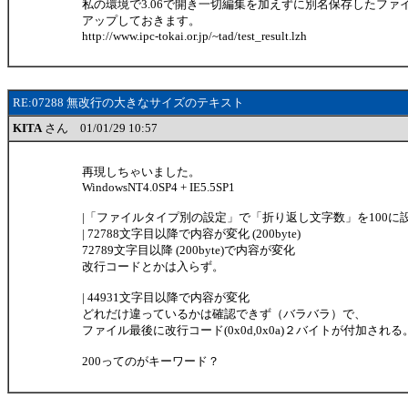
私の環境で3.06で開き一切編集を加えずに別名保存したファ
アップしておきます。
http://www.ipc-tokai.or.jp/~tad/test_result.lzh
RE:07288 無改行の大きなサイズのテキスト
KITA
さん 01/01/29 10:57
再現しちゃいました。
WindowsNT4.0SP4 + IE5.5SP1
|「ファイルタイプ別の設定」で「折り返し文字数」を100に
| 72788文字目以降で内容が変化 (200byte)
72789文字目以降 (200byte)で内容が変化
改行コードとかは入らず。
| 44931文字目以降で内容が変化
どれだけ違っているかは確認できず（バラバラ）で、
ファイル最後に改行コード(0x0d,0x0a)２バイトが付加される
200ってのがキーワード？