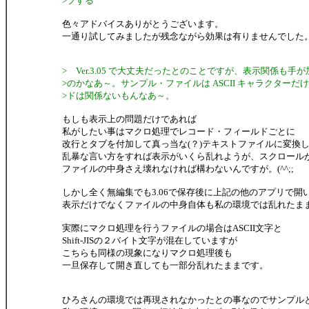
>プする
色々アドバイスありがとうございます。
一通り試してみましたが残念ながら効果は有りませんでした
> Ver.3.05 で大丈夫だったとのことですが、表示関係も手
>のかなあ～。サンプル・ファイルは ASCII キャラクターだ
>ドは関係ないもんなあ～。
もしも表示上の問題だけであれば
私がしたい事はマクロ処理でレコード・フィールドごとに
改行とタブを付加して真っ当な(？)テキストファイルに変換
乱暴な言い方をすれば表示がいくら乱れようが、スクロール
ファイルの中身さえ壊れなければ構わないんですが。(^^;;
しかし全く無編集でも3.06で保存後に上記の他のアプリで開
表示だけでなくファイルの中身自体も私の環境では乱れたま
実際にマクロ処理を行うファイルの場合はASCII文字と
Shift-JISの２バイト文字が混在していますが
こちらも同様の現象になりマクロ処理後も
一旦保存して開き直しても一部分乱れたままです。
ひろさんの環境では再現されなかったとの事なのでサンプル