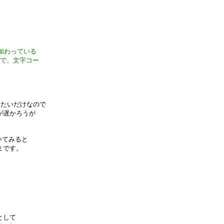
。
が加わっている
けで、文字コー
したいだけなので
が遅かろうが
いてみると
まです。
として