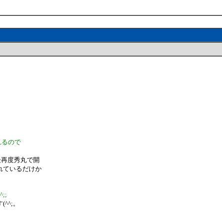
れるので
後再度秀丸で開
れているだけか
;;
^^;。