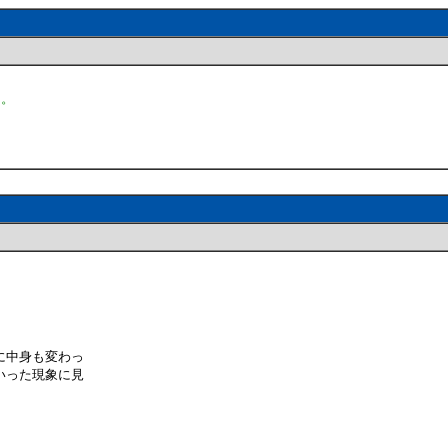
る。
に中身も変わっ
いった現象に見