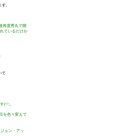
ます。
存後再度秀丸で開
乱れているだけか
所
いて
^^;。
項目を色々変えて
ージョン・アッ