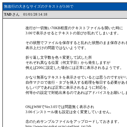
無改行の大きなサイズのテキストが3.06で
TAD
さん 01/01/28 14:18
改行が一切無い70KB程度のテキストファイルを開いた時に
3.06で表示させるとテキストの並びが乱れてしまいます。
その状態でファイルを保存すると乱れた状態のまま保存され
表示上だけの問題ではないようです。
折り返し文字数を色々変更して試した所
それぞれ異なる位置（何文字目）から発生しますが
例えば200に設定した場合には正常に表示されるようです。
かなり無茶なテキストを表示させているとは思うのですが(^^;
自作マクロで改行・タブを挿入する処理を毎日する必要があ
もしバグであれば正常に表示されるように対応を、
何等かの設定で対処出来るのであればアドバイスをお願いし
OSはW98でVer.3.05では問題無く表示され
3.06インストール後も設定は全く変更していません。
念のためサンプルファイルをアップロードしておきます。
http://www.ipc-tokai.or.jp/~tad/test_txt.lzh