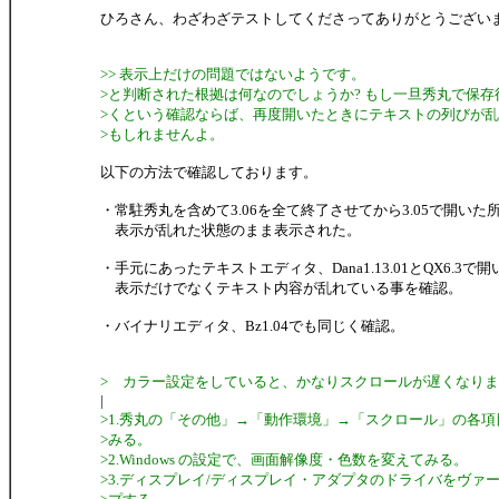
ひろさん、わざわざテストしてくださってありがとうござい
>> 表示上だけの問題ではないようです。
>と判断された根拠は何なのでしょうか? もし一旦秀丸で保
>くという確認ならば、再度開いたときにテキストの列びが
>もしれませんよ。
以下の方法で確認しております。
・常駐秀丸を含めて3.06を全て終了させてから3.05で開いた
表示が乱れた状態のまま表示された。
・手元にあったテキストエディタ、Dana1.13.01とQX6.3で開
表示だけでなくテキスト内容が乱れている事を確認。
・バイナリエディタ、Bz1.04でも同じく確認。
> カラー設定をしていると、かなりスクロールが遅くなります(
|
>1.秀丸の「その他」→「動作環境」→「スクロール」の各
>みる。
>2.Windows の設定で、画面解像度・色数を変えてみる。
>3.ディスプレイ/ディスプレイ・アダプタのドライバをヴァ