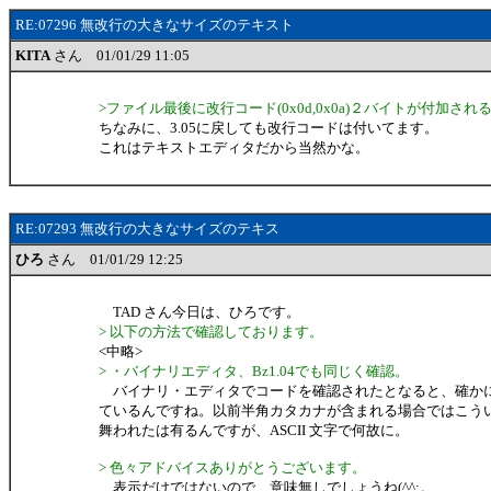
RE:07296 無改行の大きなサイズのテキスト
KITA
さん 01/01/29 11:05
>ファイル最後に改行コード(0x0d,0x0a)２バイトが付加され
ちなみに、3.05に戻しても改行コードは付いてます。
これはテキストエディタだから当然かな。
RE:07293 無改行の大きなサイズのテキス
ひろ
さん 01/01/29 12:25
TAD さん今日は、ひろです。
> 以下の方法で確認しております。
<中略>
> ・バイナリエディタ、Bz1.04でも同じく確認。
バイナリ・エディタでコードを確認されたとなると、確か
ているんですね。以前半角カタカナが含まれる場合ではこう
舞われたは有るんですが、ASCII 文字で何故に。
> 色々アドバイスありがとうございます。
表示だけではないので、意味無しでしょうね(^^;。