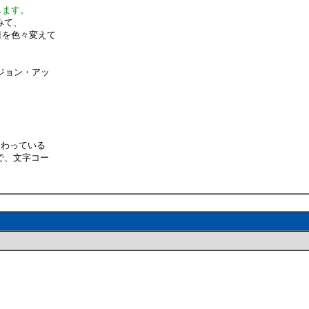
します。
みて、
目を色々変えて
ジョン・アッ
加わっている
けで、文字コー