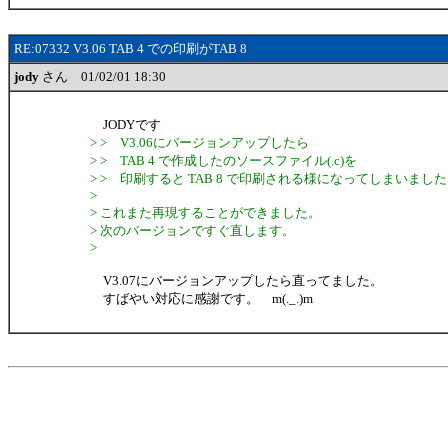
RE:07332 V3.06 TAB 4 での印刷がTAB 8
jody
さん 01/02/01 18:30
JODYです
> > V3.06にバージョンアップしたら
> > TAB 4 で作成したのソースファイル(.c)を
> > 印刷すると TAB 8 で印刷される様になってしまいまし
>
> これまた再現することができました。
> 次のバージョンですぐ直します。
>
V3.07にバージョンアップしたら直ってました。
すばやい対応に感謝です。 m(._.)m