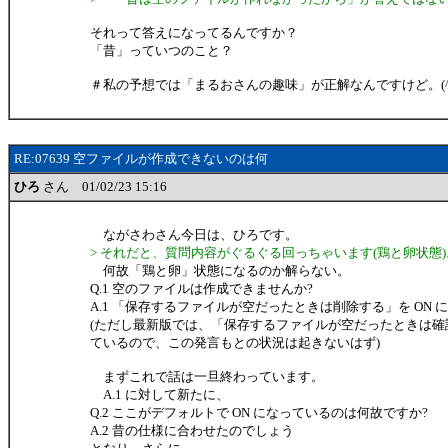
それって答えになってるんですか？
「昔」っていつのこと？
＃私の予想では「まるおさんの趣味」が正解なんですけど。(^
RE:07639 空ファイルが作成できないのは何
ひろ
さん 01/02/23 15:16
ながさわさん今日は、ひろです。
> それだと、質問内容がぐるぐる回っちゃいます(鶏と卵状態)
何故「鶏と卵」状態になるのか解らない。
Q.1 空のファイルは作成できませんか?
A.1 「保存するファイルが空だったときは削除する」を ON 
(ただし最新版では、「保存するファイルが空だったときは確
ているので、この発言もとの状況は起きないはず)
まずこれで話は一旦終わっています。
A.1 に対して新たに、
Q.2 ここがデフォルトで ON になっているのは何故ですか?
A.2 昔の仕様に合わせたのでしょう