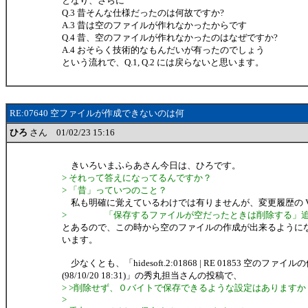
となり、さらに
Q.3 昔そんな仕様だったのは何故ですか?
A.3 昔は空のファイルが作れなかったからです
Q.4 昔、空のファイルが作れなかったのはなぜですか?
A.4 おそらく技術的なもんだいが有ったのでしょう
という流れで、Q.1, Q.2 には戻らないと思います。
RE:07640 空ファイルが作成できないのは何
ひろ
さん 01/02/23 15:16
きいろいまふらあさん今日は、ひろです。
> それって答えになってるんですか？
> 「昔」っていつのこと？
私も明確に覚えているわけでは有りませんが、変更履歴の V3.
> 「保存するファイルが空だったときは削除する」
とあるので、この時から空のファイルの作成が出来るように
います。
少なくとも、「hidesoft.2:01868 | RE 01853 空のファイル
(98/10/20 18:31)」の秀丸担当さんの投稿で、
> >削除せず、０バイトで保存できるような設定はありますか
>