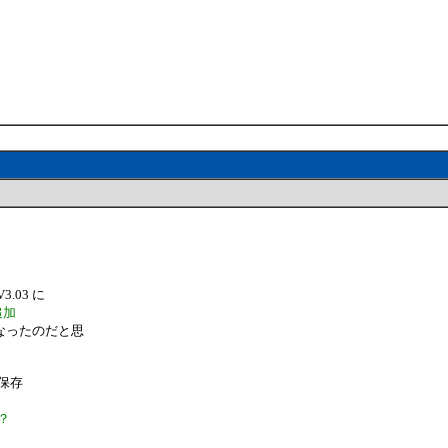
03 に
追加
なったのだと思
の保存
？