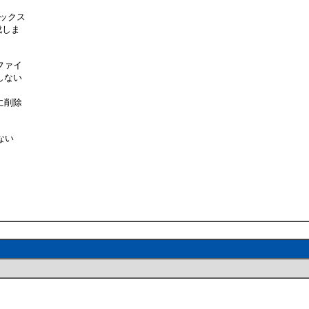
ックス
成しま
ファイ
しない
に削除
ない