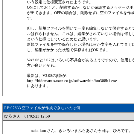
いう設定に仕様変更されたようです。
ONにしておくと、削除するかしないか確認するメッセージボ
が出てきます。OFFの場合は、削除せずに空のファイルを作
す。
但し、新規ファイルを開いて一度も編集しないで保存すると
ルは作られません。これは、編集がされていない場合は何も
という仕様にしているためだと思います。
新規ファイルを空で保存したい場合は何か文字を入れて直ぐ
し、編集がかかった状態で保存すればOKです。
Ver3.06と3.07はいろいろ不具合があるようですので、使用し
方が良いとかも。
最新は、V3.08のβ版が、
http://hidemaru.xaxon.co.jp/software/bin/hm308b1.exe
にあります。
RE:07633 空ファイルが作成できないのは何
ひろ
さん 01/02/23 12:50
naka-kun さん、きいろいまふらあさん今日は、ひろです。