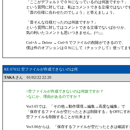
「ここがデフォルトでＯＮになっているのは何故ですか？」
という質問に対しては、私はコメントできる立場ではないですが
「昔の仕様に合わせたのでしょう」と答えましょう。
「昔そんな仕様だったのは何故ですか？」
という質問に対してはコメントできる立場でないばかりか、
気の利いたコメントも思いつきません。(^^;;;;
Ctrl+A → Delete → Ctrl+S でファイルの削除ができるので、
僕は件のオプションはＯＮにして（チェックして）使ってま
RE:07632 空ファイルが作成できないのは何
TAKA
さん 01/02/22 22:20
>空ファイルが作成できないのは何故ですか？
>なにか、理由があるのですか？
Ver3.05では、「その他→動作環境→編集→高度な編集」で
「保存するファイルが空だったときは削除する」をOFFにす
空ファイルを削除することが出来ます。
Ver3.06からは、「保存するファイルが空だったときは確認