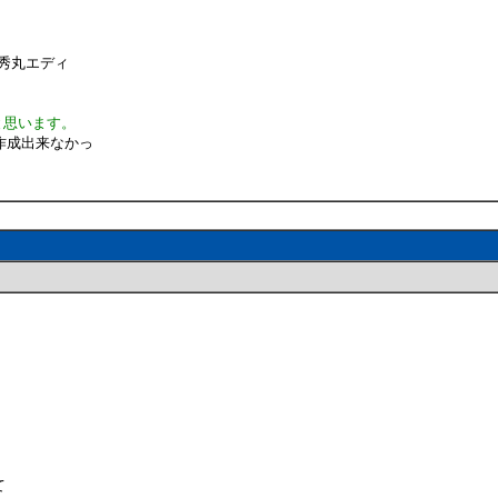
0 秀丸エディ
と思います。
作成出来なかっ
て