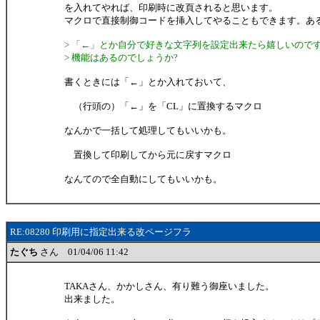
を入れてやれば、印刷時に改頁されると思います。
マクロで直接制御コードを挿入してやることもできます。あ
> 「←」とか自分で好きな文字列を設定出来たら嬉しいので
> 機能はあるのでしょうか?
書くときには「←」とか入れておいて、
（行頭の）「←」を「CL」に置換するマクロ
なんかで一括して処理してもいいかも。
置換して印刷してから元に戻すマクロ
なんてので全自動にしてもいいかも。
RE:08280 印刷用に指定出来る改ページフラ
たぐち
さん 01/04/06 11:42
TAKAさん、かかしさん、有り難う御座いました。
出来ました。