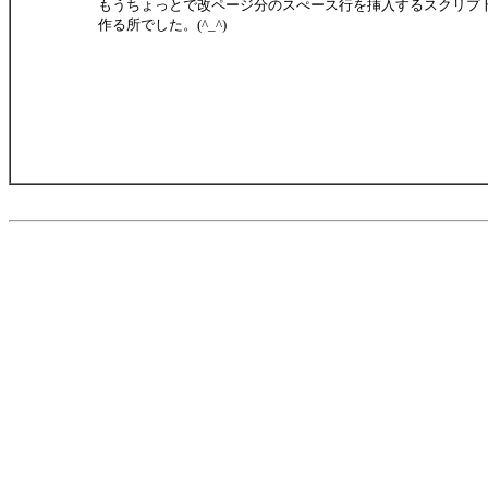
もうちょっとで改ページ分のスぺース行を挿入するスクリプ
作る所でした。(^_^)ゞ