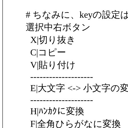
# ちなみに、keyの設
選択中右ボタン
X|切り抜き
C|コピー
V|貼り付け
--------------------
E|大文字 <-> 小文字の
--------------------
H|ﾊﾝｶｸに変換
F|全角ひらがなに変換