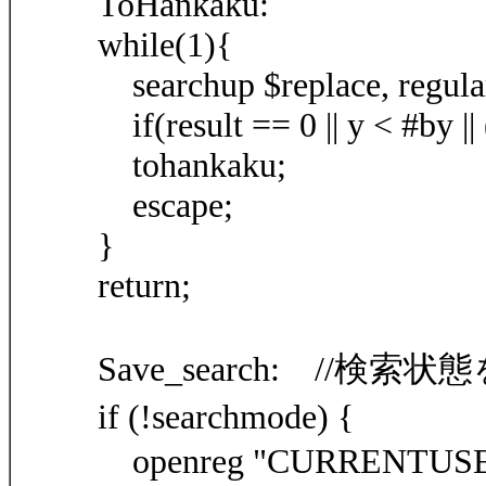
ToHankaku:
while(1){
searchup $replace, regular
if(result == 0 || y < #by |
tohankaku;
escape;
}
return;
Save_search: //検
if (!searchmode
openreg "CURRENTUSE