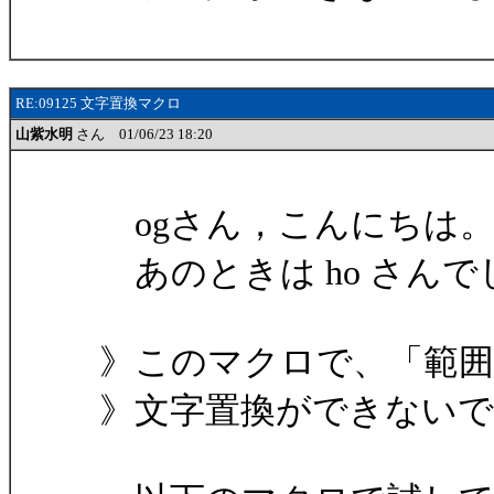
RE:09125 文字置換マクロ
山紫水明
さん 01/06/23 18:20
ogさん，こんにちは
あのときは ho さんで
》このマクロで、「範囲
》文字置換ができない