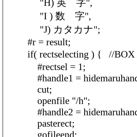
"H) 英 字",
"I ) 数 字",
"J) カタカナ";
#r = result;
if( rectselecting ) {
#rectsel = 1;
#handle1 = hidemaruhand
cut;
openfile "/h";
#handle2 = hidemaruhand
pasterect;
gofileend;