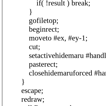
if( !result ) break;
}
gofiletop;
beginrect;
moveto #ex, #ey-1;
cut;
setactivehidemaru #handl
pasterect;
closehidemaruforced #ha
}
escape;
redraw;