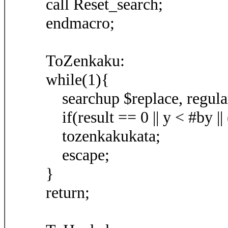
call Reset_search;
endmacro;
ToZenkaku:
while(1){
searchup $replace, regular
if(result == 0 || y < #by |
tozenkakukata;
escape;
}
return;