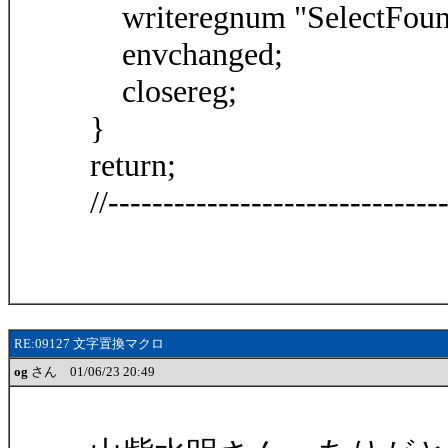
writeregnum "SelectFoun
envchanged;
closereg;
}
return;
//------------------------------
RE:09127 文字置換マクロ
og
さん 01/06/23 20:49