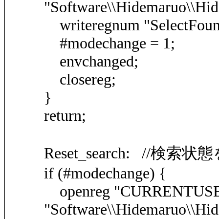
"Software\\Hidemaruo\\Hid
writeregnum "SelectFoun
#modechange = 1;
envchanged;
closereg;
}
return;
Reset_search: //検
if (#modechange) {
openreg "CURRENTUSE
"Software\\Hidemaruo\\Hid