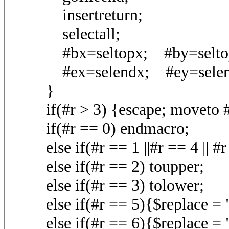
insertreturn;
selectall;
#bx=seltopx; #by=selto
#ex=selendx; #ey=selen
}
if(#r > 3) {escape; moveto 
if(#r == 0) endmacro;
else if(#r == 1 ||#r == 4 ||
else if(#r == 2) toupper;
else if(#r == 3) tolower;
else if(#r == 5){$replace =
else if(#r == 6){$replace =