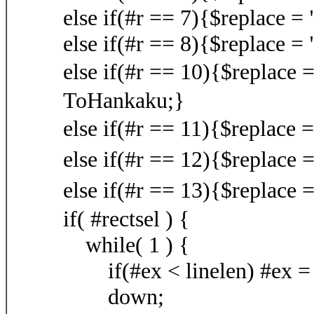
else if(#r == 7){$replace =
else if(#r == 8){$replace =
else if(#r == 10){$repla
ToHankaku;}
else if(#r == 11){$replac
else if(#r == 12){$replace
else if(#r == 13){$replace
if( #rectsel ) {
while( 1 ) {
if(#ex < linelen) #ex = l
down;