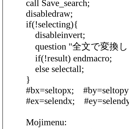
call Save_search;
disabledraw;
if(!selecting){
disableinvert;
question "全文で変換
if(!result) endmacro;
else selectall;
}
#bx=seltopx; #by=seltopy
#ex=selendx; #ey=selendy
Mojimenu: