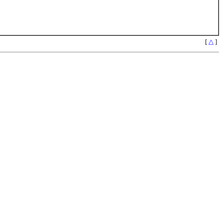
[
△
]