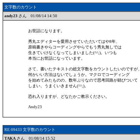
文字数のカウント
andy23
さん 01/08/14 14:50
お世話になります。
秀丸エディターを愛用させていただいてはや8年、
原稿書きやらコーディングやらでもう秀丸無しでは
生きていけなくなってしまいました(^^;)。いつも
本当にお世話になっています。
さて、書いたテキストの総文字数をカウントしたいのですが
何かいい方法はないでしょうか。マクロでコーディング
を始めてみたものの、数年ぶりなので思考回路が錆びついて
しまい、うまくいきません(^^;)。
恐れ入りますが、どなたかご教示ください。
Andy23
RE:09433 文字数のカウント
TAKA
さん 01/08/14 15:52