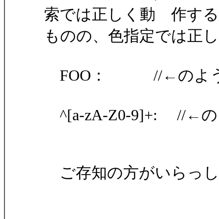
索では正しく動 作する
ものの、色指定では正
FOO： //←のよ
^[a-zA-Z0-9]+:
ご存知の方がいらっし