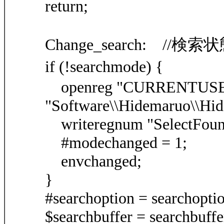
return;
Change_search: //
if (!searchmode
openreg "CURRENTUSE
"Software\\Hidemaruo\\Hid
writeregnum "SelectFoun
#modechanged = 1;
envchanged;
}
#searchoption = searchopti
$searchbuffer = searchbuffe