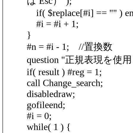
は Esc）");
if( $replace[#i] == "" ) e
#i = #i + 1;
}
#n = #i - 1; //置換数
question "正規表現を
if( result ) #reg = 1;
call Change_search;
disabledraw;
gofileend;
#i = 0;
while( 1 ) {