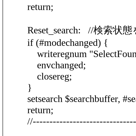
return;
Reset_search: //検
if (#modechanged) {
writeregnum "SelectFoun
envchanged;
closereg;
}
setsearch $searchbuffer, #s
return;
//------------------------------