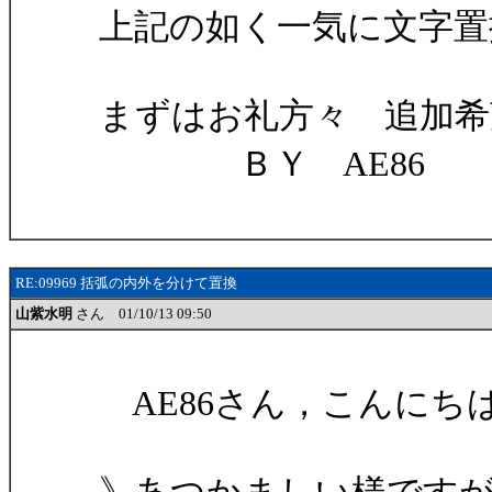
上記の如く一気に文字置
まずはお礼方々 追加希
ＢＹ AE86
RE:09969 括弧の内外を分けて置換
山紫水明
さん 01/10/13 09:50
AE86さん，こんにち