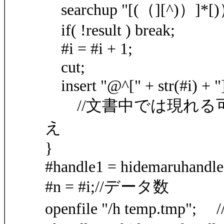
searchup "[(（][^)）]*[)）]
if( !result ) break;
#i = #i + 1;
cut;
insert "@^[" + str(#i) + 
//文書中では現れる
え
}
#handle1 = hidemaruhandle
#n = #i;//データ数
openfile "/h temp.