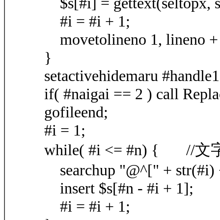
$s[#i] = gettext(seltopx, s
#i = #i + 1;
movetolineno 1, lineno +
}
setactivehidemaru #handle1
if( #naigai == 2 ) call Repla
gofileend;
#i = 1;
while( #i <= #n) { 
searchup "@^[" + str(#i) 
insert $s[#n - #i + 1];
#i = #i + 1;