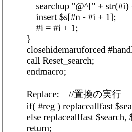
searchup "@^[" + str(#i) 
insert $s[#n - #i + 1];
#i = #i + 1;
}
closehidemaruforced #hand
call Reset_search;
endmacro;
Replace: //置換の実行
if( #reg ) replaceallfast $se
else replaceallfast $search, 
return;