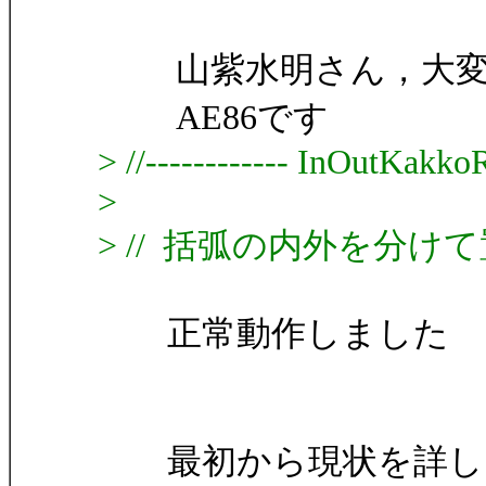
山紫水明さん，大変
AE86です
> //------------ InOutKakkoRe
>
> // 括弧の内外を分け
正常動作しました
最初から現状を詳しく