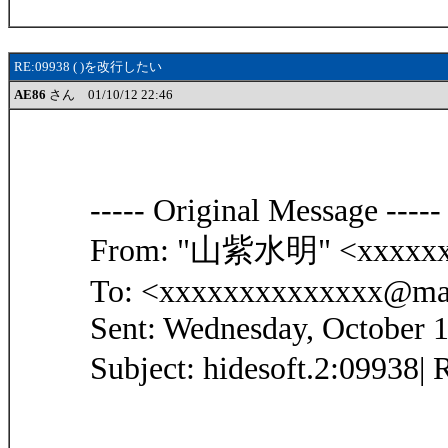
RE:09938 ( )を改行したい
AE86
さん 01/10/12 22:46
----- Original Message -----
From: "山紫水明" <xxxxxxx
To: <xxxxxxxxxxxxxx@mar
Sent: Wednesday, October 
Subject: hidesoft.2:09