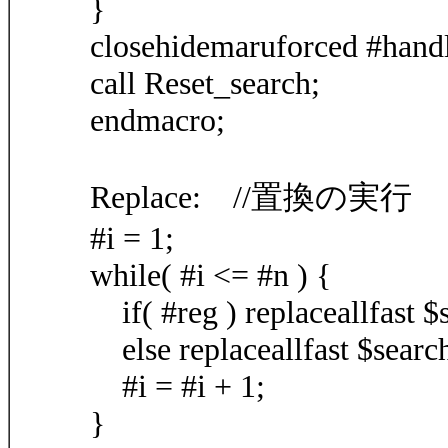
}
closehidemaruforced #hand
call Reset_search;
endmacro;
Replace: //置換の実行
#i = 1;
while( #i <= #n ) {
if( #reg ) replaceallfast $s
else replaceallfast $search
#i = #i + 1;
}