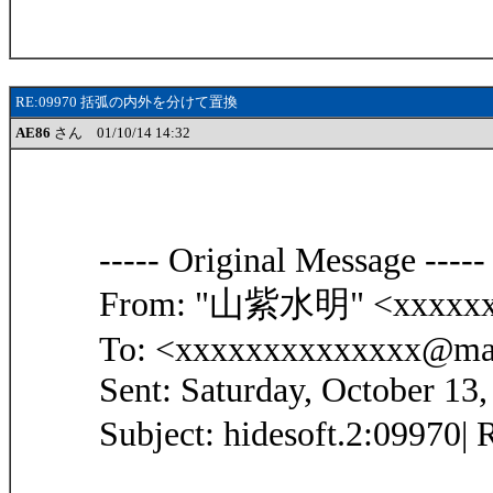
RE:09970 括弧の内外を分けて置換
AE86
さん 01/10/14 14:32
----- Original Message -----
From: "山紫水明" <xxxxxxx
To: <xxxxxxxxxxxxxx@mar
Sent: Saturday, October 13
Subject: hidesoft.2: