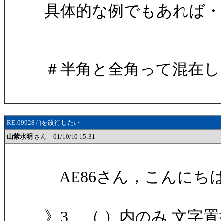
具体的な例でもあれば・
＃半角と全角って混在
RE:09928 ( )を改行したい
山紫水明
さん 01/10/10 15:31
AE86さん，こんにち
》3 （ ）内のみ 文字