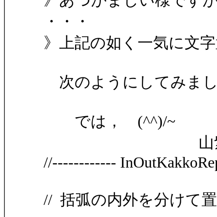
》あつかましい様です
・・・
》上記の如く一気に文字
次のようにしてみまし
では， (^^)/~
山紫水
//------------ InOutKakkoRep.
// 括弧の内外を分けて置