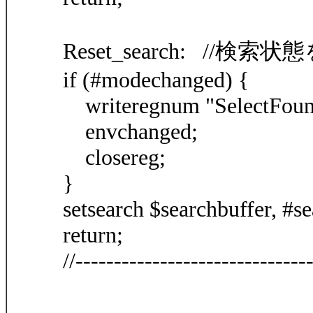
Reset_search: //検
if (#modechanged) {
writeregnum "SelectFoun
envchanged;
closereg;
}
setsearch $searchbuffer, #s
return;
//------------------------------