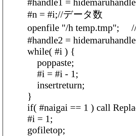
#handle1 = hidemaruhandle
#n = #i;//データ数
openfile "/h temp.
#handle2 = hidemaruhandle
while( #i ) {
poppaste;
#i = #i - 1;
insertreturn;
}
if( #naigai == 1 ) call Repla
#i = 1;
gofiletop;