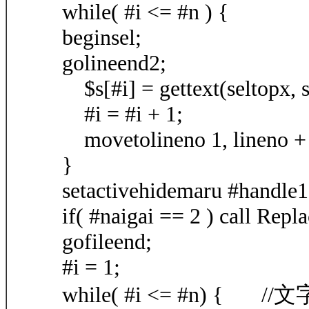
while( #i <= #n ) {
beginsel;
golineend2;
$s[#i] = gettext(seltopx, s
#i = #i + 1;
movetolineno 1, lineno +
}
setactivehidemaru #handle1
if( #naigai == 2 ) call Repla
gofileend;
#i = 1;
while( #i <= #n) { 