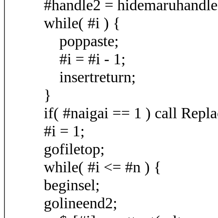
#handle2 = hidemaruhandle
while( #i ) {
poppaste;
#i = #i - 1;
insertreturn;
}
if( #naigai == 1 ) call Repla
#i = 1;
gofiletop;
while( #i <= #n ) {
beginsel;
golineend2;