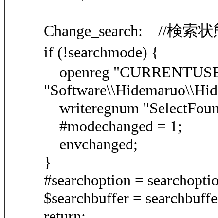
Change_search: //
if (!searchmode
openreg "CURRENTUSE
"Software\\Hidemaruo\\Hid
writeregnum "SelectFoun
#modechanged = 1;
envchanged;
}
#searchoption = searchopti
$searchbuffer = searchbuffe
return;