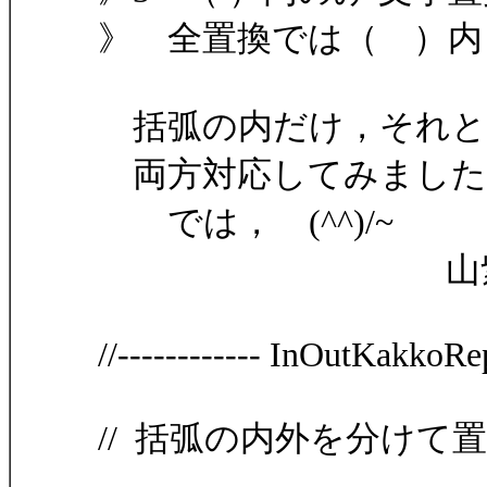
》 全置換では（ ）内
括弧の内だけ，それと
両方対応してみました
では， (^^)/~
山紫水
//------------ InOutKakkoRep.
// 括弧の内外を分けて