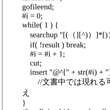
gofileend;
#i = 0;
while( 1 ) {
searchup "[(（][^)）]*[)）]
if( !result ) break;
#i = #i + 1;
cut;
insert "@^[" + str(#i) + 
//文書中では現れる
え
}