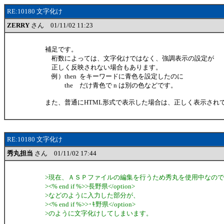
RE:10180 文字化け
ZERRY
さん 01/11/02 11:23
補足です。
桁数によっては、文字化けではなく、強調表示の設定が
正しく反映されない場合もあります。
例）then をキーワードに青色を設定したのに
the だけ青色で n は別の色などです。
また、普通にHTML形式で表示した場合は、正しく表示され
RE:10180 文字化け
秀丸担当
さん 01/11/02 17:44
>現在、ＡＳＰファイルの編集を行うため秀丸を使用中なの
><% end if %>>長野県</option>
>などのように入力した部分が、
><% end if %>>･ｷ野県</option>
>のように文字化けしてしまいます。