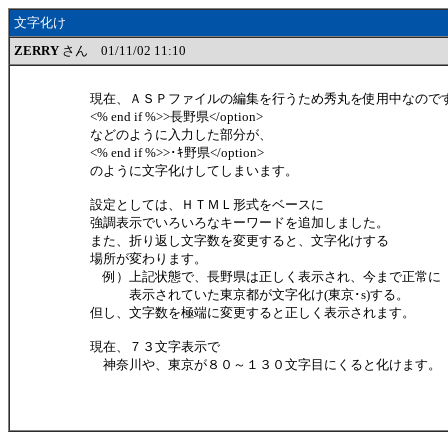
文字化け
ZERRY
さん 01/11/02 11:10
現在、ＡＳＰファイルの編集を行うため秀丸を使用中なので
<% end if %>>長野県</option>
などのように入力した部分が、
<% end if %>>･ｷ野県</option>
のように文字化けしてしまいます。
設定としては、ＨＴＭＬ形式をベースに
強調表示でいろいろなキーワードを追加しました。
また、折り返し文字数を変更すると、文字化けする
場所が変わります。
例）上記状態で、長野県は正しく表示され、今まで正常に
表示されていた東京都が文字化け(東京･s)する。
但し、文字数を極端に変更すると正しく表示されます。
現在、７３文字表示で
神奈川や、東京が８０～１３０文字目にくると化けます。