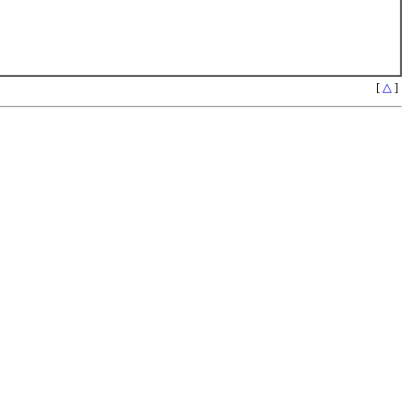
[
△
]