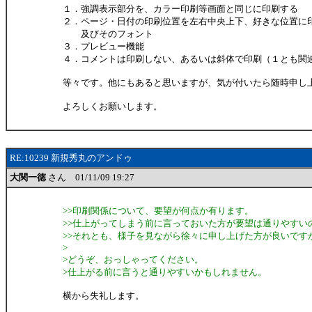
１．強調表示部分を、カラー印刷等画面と同じに印刷する
２．ページ・日付の印刷位置を左右中央上下、好きな位置に
及びそのフォント
３．プレビュー機能
４．コメントは印刷しない、あるいは斜体で印刷（１とも関
等々です。他にもあると思いますが、気が付いたら随時申し
よろしくお願いします。
RE:10239 新規秀丸のアンドゥ
大関一徳
さん 01/11/09 19:27
>>印刷関係について、要望が何点か有ります。
>>仕上がってしまう前に言っておいた方が要望は通りやすい
>>それとも、様子を見ながら徐々に申し上げた方が良いです
>
>どうぞ、おっしゃってください。
>仕上がる前に言うと通りやすいかもしれません。
横から失礼します。