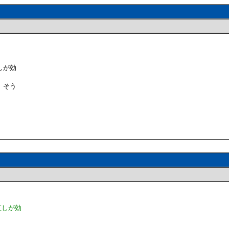
しが効
、そう
直しが効