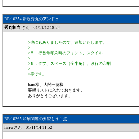
RE:10254 新規秀丸のアンドゥ
秀丸担当
さん 01/11/12 18:24
>他にもありましたので、追加いたします。
>
>５．行番号印刷時のフォント、スタイル
>
>６．タブ、スペース（全半角）、改行の印刷
>
>等です。
haru様、大関一徳様
要望リストに入れておきます。
ありがとうございます。
RE:10265 印刷関連の要望もう１点
haru
さん 01/11/14 11:52