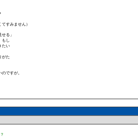
？
くてすみません）
見せる」
、もし
きたい
りがた
いのですが。
か？