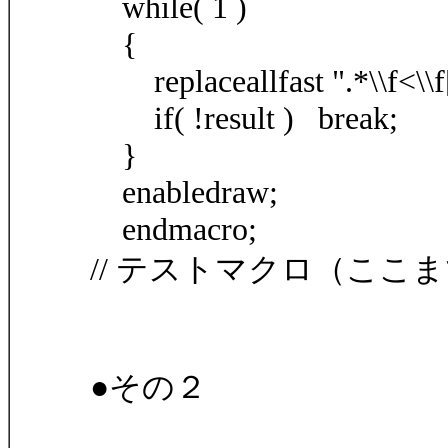
while( 1 )
{
replaceallfast ".*\\f<\\f[^>
if( !result ) break;
}
enabledraw;
endmacro;
// テストマクロ（ここ
●その２