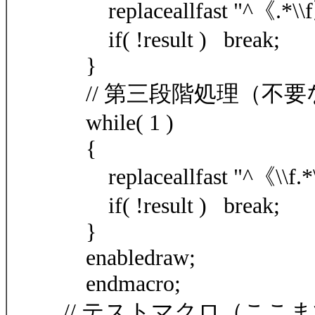
replaceallfast "^《.*\\f》\
if( !result ) break;
}
// 第三段階処理（不
while( 1 )
{
replaceallfast "^《\\f.*\\f
if( !result ) break;
}
enabledraw;
endmacro;
// テストマクロ（ここ