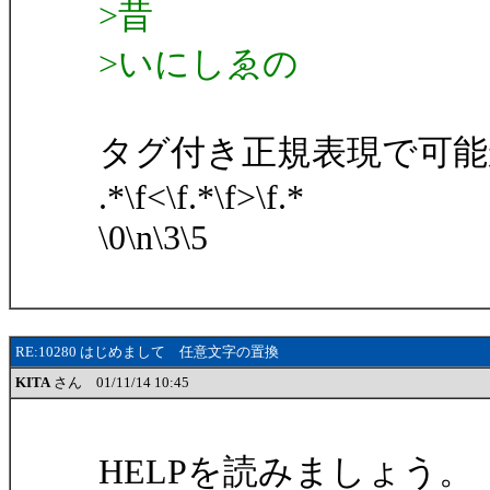
>昔
>いにしゑの
タグ付き正規表現で可能
.*\f<\f.*\f>\f.*
\0\n\3\5
RE:10280 はじめまして 任意文字の置換
KITA
さん 01/11/14 10:45
HELPを読みましょう。