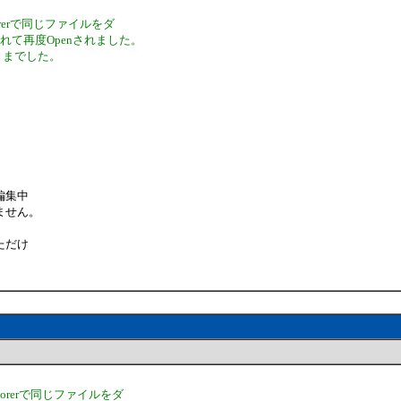
orerで同じファイルをダ
て再度Openされました。
ままでした。
編集中
ません。
ただけ
lorerで同じファイルをダ