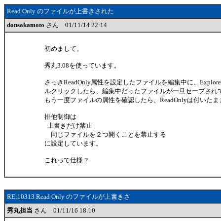
Read Only のファイルが上書きされた
donsakamoto
さん 01/11/14 22:14
初めまして。
秀丸3.08を使っています。
さっきReadOnly属性を設定したファイルを編集中に、Explo
ルクリックしたら、編集中だったファイルが一旦セーブされて
もう一度ファイルの属性を確認したら、ReadOnlyは付いた
排他制御は
上書きだけ禁止
同じファイルを２つ開くことを禁止する
に設定しています。
これって仕様？
RE:10313 Read Only のファイルが上書きさ
秀丸担当
さん 01/11/16 18:10