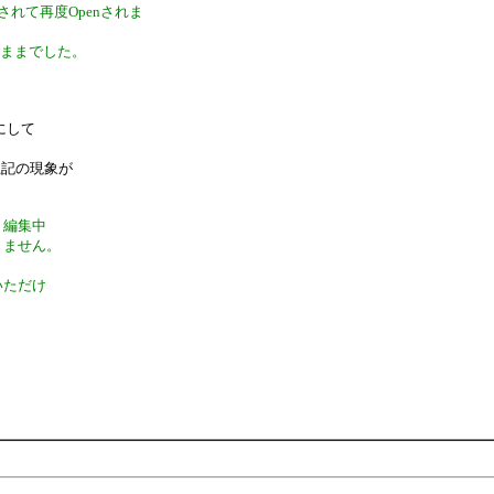
れて再度Openされま
たままでした。
にして
上記の現象が
、編集中
りません。
いただけ