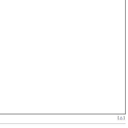
[
△
]