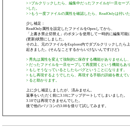
> >ブルクリックしたら、編集中だったファイルが一旦セーブさ
>した。
> >もう一度ファイルの属性を確認したら、ReadOnlyは付い
少し補足：
ReadOnly属性を設定したファイルをOpenしてから、
「上書き禁止切替え」のボタンを使用して一時的に編集可能
(更新)状態にしました。
その上、元のファイルをExplorer内でダブルクリックしたら
起きました。(そんなことするからいけないんですけど)
> 秀丸は属性を変えて強制的に保存する機能がありませんし
> だったファイルを一旦セーブして再度開くという機能もあ
> もしそうなっているとしたらバグということになります。
> もし再現するようでしたら、再現する手順の詳細を教えて
> ると助かります。
上に少し補足しましたが、済みません。
返事をいただく前に3.10にアップデートしてしまいました。
3.10では再現できませんでした。
後で他のパソコンの3.08を借りて試してみます。