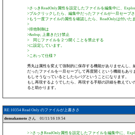
>さっきReadOnly属性を設定したファイルを編集中に、Expl
>ブルクリックしたら、編集中だったファイルが一旦セーブされ
>もう一度ファイルの属性を確認したら、ReadOnlyは付いた
>
>排他制御は
>&nbsp; 上書きだけ禁止
> 同じファイルを２つ開くことを禁止する
>に設定しています。
>
>これって仕様？
秀丸は属性を変えて強制的に保存する機能がありませんし、
だったファイルを一旦セーブして再度開くという機能もあり
もしそうなっているとしたらバグということになります。
もし再現するようでしたら、再現する手順の詳細を教えてい
ると助かります。
RE:10354 Read Only のファイルが上書きさ
donsakamoto
さん 01/11/16 19:54
> >さっきReadOnly属性を設定したファイルを編集中に、Exp