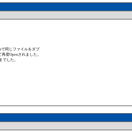
rerで同じファイルをダブ
再度Openされました。
ままでした。