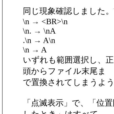
同じ現象確認しました。Win
\n → <BR>\n
\n. → \nA
.\n → A\n
\n → A
いずれも範囲選択し、正
頭からファイル末尾ま
で置換されてしまうよ
「点滅表示」で、「位置