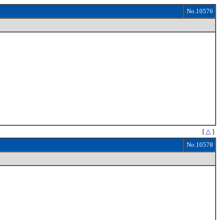
No.10576
[
△
]
No.10578