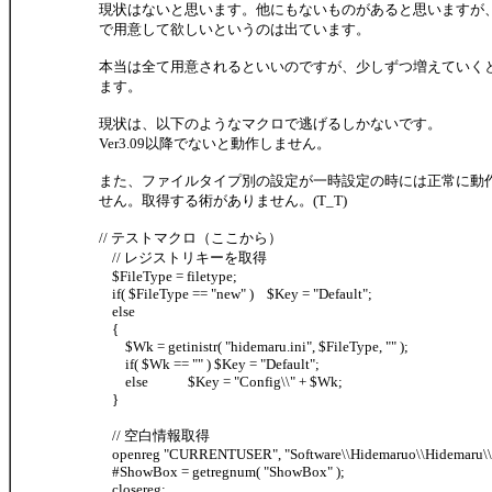
現状はないと思います。他にもないものがあると思いますが
で用意して欲しいというのは出ています。
本当は全て用意されるといいのですが、少しずつ増えていく
ます。
現状は、以下のようなマクロで逃げるしかないです。
Ver3.09以降でないと動作しません。
また、ファイルタイプ別の設定が一時設定の時には正常に動
せん。取得する術がありません。(T_T)
// テストマクロ（ここから）
// レジストリキーを取得
$FileType = filetype;
if( $FileType == "new" ) $Key = "Default";
else
{
$Wk = getinistr( "hidemaru.ini", $FileType, "" );
if( $Wk == "" ) $Key = "Default";
else $Key = "Config\\" + $Wk;
}
// 空白情報取得
openreg "CURRENTUSER", "Software\\Hidemaruo\\Hidemaru\\"
#ShowBox = getregnum( "ShowBox" );
closereg;