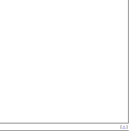
[
△
]