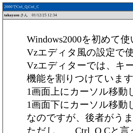
2000でCtrl_Q,Ctrl_C
takayasu
さん 01/12/25 12:34
Windows2000を初め
Vzエディタ風の設定で
Vzエディターでは、キ
機能を割りつけていま
1画面上にカーソル移動したい：
1画面下にカーソル移動したい：
なのですが、後者がう
ただし、、Ctrl_Q,C