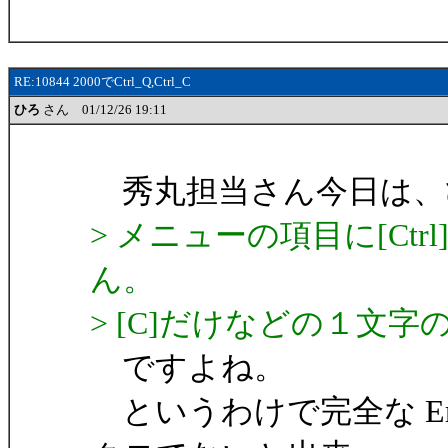
RE:10844 2000でCtrl_Q,Ctrl_C
ひろ
さん 01/12/26 19:11
秀丸担当さん今日は、
> メニューの項目に[Ct
ん。
> [C]だけなどの１文
ですよね。
というわけで完全な Em