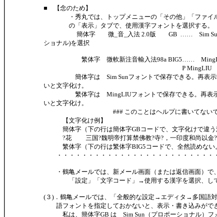
■ 【念のため】
・秀丸では、トップメニューの「その他」「ファイル
の「表示」タブで、使用漢字フォントを選択する。
簡体字 微_音_入法 2.0版 GB …… Sim Su
ショナル)を選択
繁体字 微軟新注音輸入法98a BIG5…… MingL
P MingLIU プロポー
簡体字は Sim Sunフォントで保存できる。再表示
いと文字化け。
繁体字は MingLIUフォントで保存できる。再表示
いと文字化け。
### このことはヘルプに書いてないで
【文字化け例】
簡体字（下の行は簡体字GBコードで、文字化けで違う
?花 三国?魏明帝打算禁佛教?寺?，一印度和尚以金?
繁体字（下の行は繁体字BIG5コードで、全然読めない
・・・・・・・・・・・・・・・・・・・・・・・・・
・鶴亀メールでは、新メール画面（または返信画面）で、
「設定」「文字コード」→使用する漢字を選択、して
(３)．鶴亀メールでは、「全般的な設定→エディタ→多国語
語フォントを指定しておかないと、表示・書き込みがで
私は、簡体字GB は Sim Sun（プロポーショナル）フ