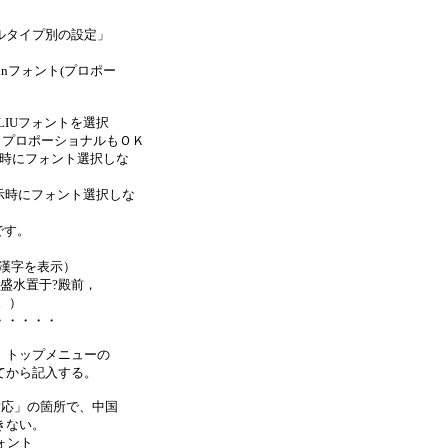
タイプ別の設定」
nフォント(プロポー
IUフォントを選択
ショナルもＯＫ
時にフォント選択しな
時にフォント選択しな
す。
漢字を表示）
盛水置于?殿前，
。）
・・・・・
トップメニューの
から記入する。
対応」の箇所で、中国
きない。
ォント