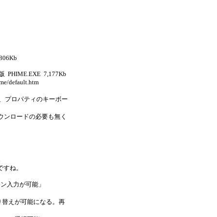
806Kb
ME.EXE 7,177Kb
/default.htm
、プロパティのキーボー
ウンロードの必要も無く
。
ですね。
イン入力が可能」
り替えが可能になる。再