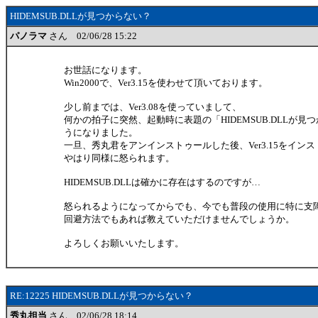
HIDEMSUB.DLLが見つからない？
パノラマ
さん 02/06/28 15:22
お世話になります。
Win2000で、Ver3.15を使わせて頂いております。
少し前までは、Ver3.08を使っていまして、
何かの拍子に突然、起動時に表題の「HIDEMSUB.DLLが
うになりました。
一旦、秀丸君をアンインストゥールした後、Ver3.15をイン
やはり同様に怒られます。
HIDEMSUB.DLLは確かに存在はするのですが…
怒られるようになってからでも、今でも普段の使用に特に支
回避方法でもあれば教えていただけませんでしょうか。
よろしくお願いいたします。
RE:12225 HIDEMSUB.DLLが見つからない？
秀丸担当
さん 02/06/28 18:14