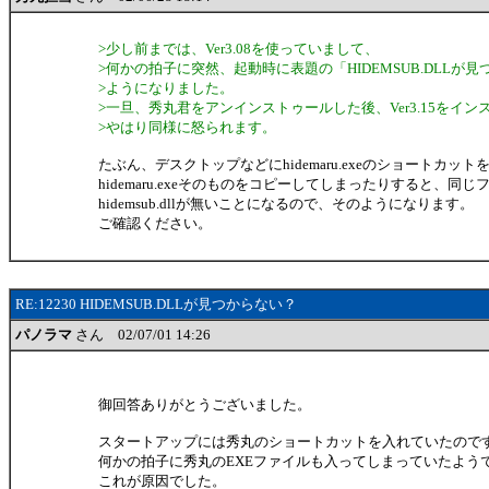
>少し前までは、Ver3.08を使っていまして、
>何かの拍子に突然、起動時に表題の「HIDEMSUB.DLLが
>ようになりました。
>一旦、秀丸君をアンインストゥールした後、Ver3.15をイ
>やはり同様に怒られます。
たぶん、デスクトップなどにhidemaru.exeのショートカッ
hidemaru.exeそのものをコピーしてしまったりすると、同じ
hidemsub.dllが無いことになるので、そのようになります。
ご確認ください。
RE:12230 HIDEMSUB.DLLが見つからない？
パノラマ
さん 02/07/01 14:26
御回答ありがとうございました。
スタートアップには秀丸のショートカットを入れていたので
何かの拍子に秀丸のEXEファイルも入ってしまっていたよう
これが原因でした。