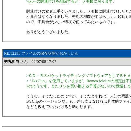
>txtへの関連付けを削除すると、メモ帳に戻ります。
関連付けの変更上手くいきました。メモ帳に関連付けしたと
不具合はなくなりました。秀丸の機能がすばらしく、起動も
ので、不具合が少ない環境で使ってみたいものです。
ありがとうございました。
RE:12295 ファイルの保存状態がおかしいん
秀丸担当
さん 02/07/08 17:07
>ＣＤ－ＲのパケットライティングソフトウェアとしてＢＨ
>「B's Clip」を使用していますが、RomeoやJolietの指定は不
>のようです。またＯＳを買い換える予算がないので我慢し
ううむ。そうだったのですか。そうだとすれば、未知の問題
B's Clipのバージョンや、もし差し支えなければ具体的ファ
なども教えていただけると助かります。