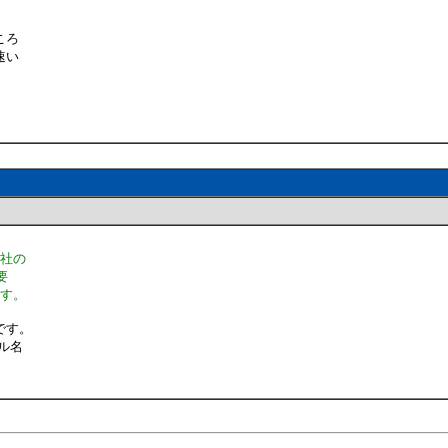
ころ
速い
Ａ社の
要
ます。
です。
イル名