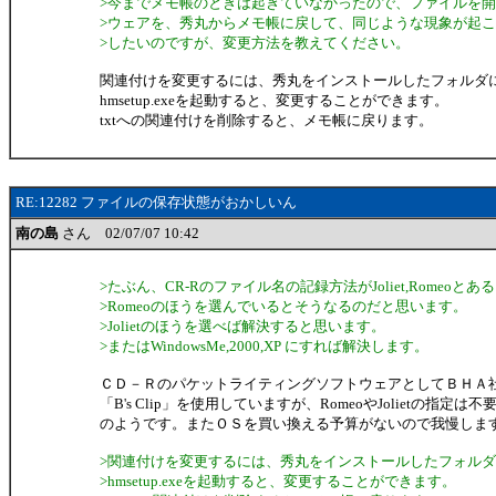
>今までメモ帳のときは起きていなかったので、ファイルを
>ウェアを、秀丸からメモ帳に戻して、同じような現象が起
>したいのですが、変更方法を教えてください。
関連付けを変更するには、秀丸をインストールしたフォルダ
hmsetup.exeを起動すると、変更することができます。
txtへの関連付けを削除すると、メモ帳に戻ります。
RE:12282 ファイルの保存状態がおかしいん
南の島
さん 02/07/07 10:42
>たぶん、CR-Rのファイル名の記録方法がJoliet,Romeoとあ
>Romeoのほうを選んでいるとそうなるのだと思います。
>Jolietのほうを選べば解決すると思います。
>またはWindowsMe,2000,XP にすれば解決します。
ＣＤ－ＲのパケットライティングソフトウェアとしてＢＨＡ
「B's Clip」を使用していますが、RomeoやJolietの指定は不
のようです。またＯＳを買い換える予算がないので我慢しま
>関連付けを変更するには、秀丸をインストールしたフォル
>hmsetup.exeを起動すると、変更することができます。