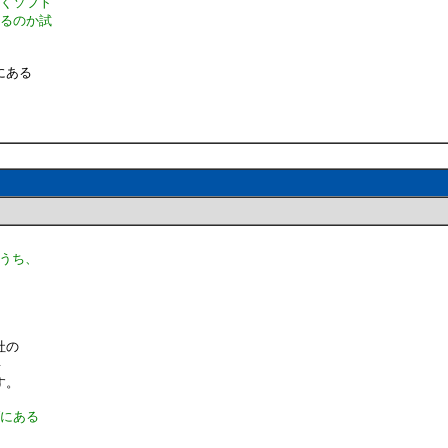
開くソフト
こるのか試
にある
るうち、
社の
要
す。
ダにある