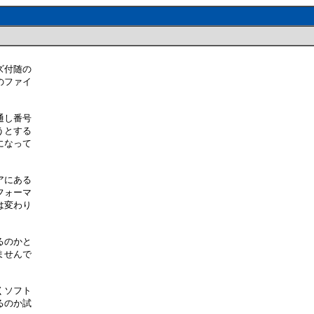
ズ付随の
のファイ
通し番号
うとする
になって
アにある
フォーマ
は変わり
るのかと
ませんで
くソフト
るのか試