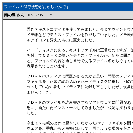
ファイルの保存状態がおかしいんです
南の島
さん 02/07/05 11:29
秀丸テキストエディタを使ってみました。今までウィンドウ
メモ帳などでテキストファイルを作成していました。メモ帳
ルアイコンも秀丸のものに変えました。
ハードディスクにあるテキストファイルは正常なのですが、
を付けてＣＤ－Ｒに焼いたテキストファイルが、新たに開こ
と、ファイルの内容と通し番号であるファイル名がちぐはぐ
表示されてしまいます。
ＣＤ－Ｒのメディアに問題があるのかと思い、問題のメディ
ファイルを、正常に読み込めるハードディスクに移し、別の
ットしていない新しいメディアに記録し直しましたが、現象
ませんでした。
ＣＤ－Ｒのファイルを読み書きするソフトウェアに問題があ
思い、新たに再インストールしてみましたが、状況は変わり
した。
今までメモ帳のときは起きていなかったので、ファイルを開
ウェアを、秀丸からメモ帳に戻して、同じような現象が起こ