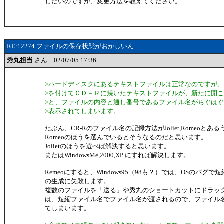
したいのですが、変更方法を教えてください。
RE:12274 ファイルの保存状態がおかしいん
秀丸担当
さん 02/07/05 17:36
>ハードディスクにあるテキストファイルは正常なのですが
>を付けてＣＤ－Ｒに焼いたテキストファイルが、新たに開
>と、ファイルの内容と通し番号であるファイル名がちぐは
>表示されてしまいます。
たぶん、CR-Rのファイル名の記録方法がJoliet,Romeoとあ
Romeoのほうを選んでいるとそうなるのだと思います。
Jolietのほうを選べば解決すると思います。
またはWindowsMe,2000,XP にすれば解決します。
Remeoにすると、Windows95（98も？）では、OSのバグで
の生成に失敗します。
複数のファイルを「送る」や秀丸のショートカットにドラッ
は、短縮ファイル名でファイル名が渡されるので、ファイル
てしまいます。