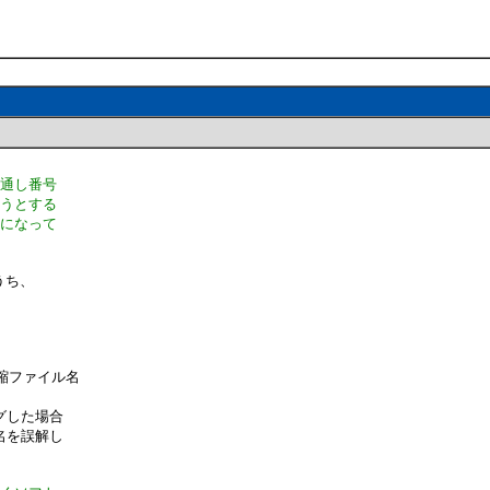
、通し番号
こうとする
ぐになって
るうち、
短縮ファイル名
グした場合
名を誤解し