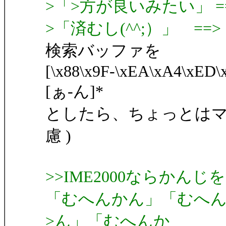
>「>方が良いみたい」 
>「済むし(^^;）」 ==
検索バッファを
[\x88\x9F-\xEA\xA4\xED\
[ぁ-ん]*
としたら、ちょっとはマ
慮 )
>>IME2000ならか
「むへんかん」「むへ
>ん」「むへんか