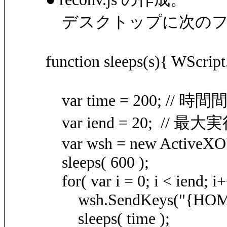
デスクトップに次のファイル
function sleeps(s){ WScript.
var time = 200; // 時
var iend = 20; // 
var wsh = new ActiveXObj
sleeps( 600 );
for( var i = 0; i < iend; i+
wsh.SendKeys("{HOME
sleeps( time );