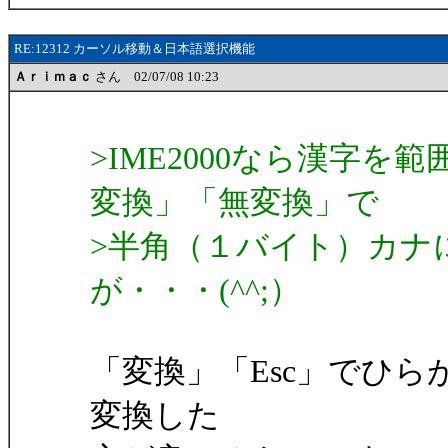
RE:12312 カーソル移動＆日本語選択機能
Ａｒｉｍａｃ
さん 02/07/08 10:23
>IME2000なら漢字
変換」「無変換」で
>半角（１バイト）カナ
が・・・(^^;）
「変換」「Esc」でひ
変換した