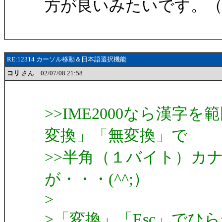
方が良いみたいです。（変
RE:12314 カーソル移動＆日本語選択機能
コリ
さん 02/07/08 21:58
>>IME2000なら漢
変換」「無変換」で
>>半角（１バイト）カ
が・・・(^^;）
>
>「変換」「Esc」で