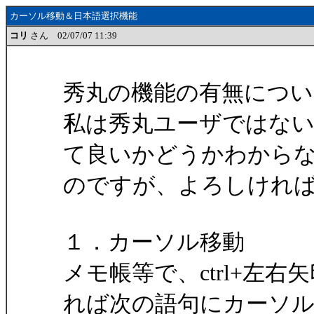
カーソル移動＆日本語選択機能
コリ
さん 02/07/07 11:39
秀丸の機能の有無につ
私は秀丸ユーザではな
て良いかどうかわから
のですが、よろしけれ
１．カーソル移動
メモ帳等で、ctrl+左
れば次の語句にカーソ