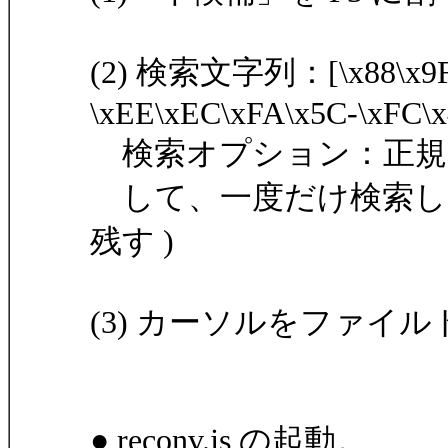
(2) 検索文字列：[\x88\x9F-
\xEE\xEC\xFA\x5C-\xFC\
検索オプション：正規表
して、一度だけ検索して
残す )
(3) カーソルをファイ
● reconv.js の起動。