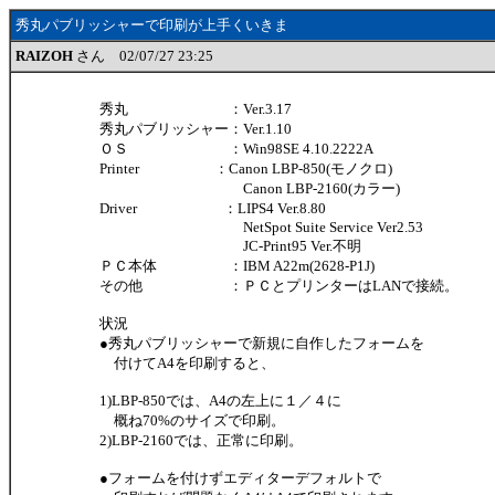
秀丸パブリッシャーで印刷が上手くいきま
RAIZOH
さん 02/07/27 23:25
秀丸 ：Ver.3.17
秀丸パブリッシャー：Ver.1.10
ＯＳ ：Win98SE 4.10.2222A
Printer ：Canon LBP-850(モノクロ)
Canon LBP-2160(カラー)
Driver ：LIPS4 Ver.8.80
NetSpot Suite Service Ver2.53
JC-Print95 Ver.不明
ＰＣ本体 ：IBM A22m(2628-P1J)
その他 ：ＰＣとプリンターはLANで接続。
状況
●秀丸パブリッシャーで新規に自作したフォームを
付けてA4を印刷すると、
1)LBP-850では、A4の左上に１／４に
概ね70%のサイズで印刷。
2)LBP-2160では、正常に印刷。
●フォームを付けずエディターデフォルトで