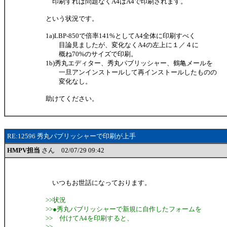
印刷すれば問題なくA4はA4で印刷されます。
という状況です。
1a)LBP-850で倍率141%としてA4全体に印刷すべく
目論見ましたが、変化なくA4の左上に１／４に
概ね70%のサイズで印刷。
1b)秀丸エディター、秀丸パブリッシャー、鶴亀メールを
一旦アンインストールして再インストールしたものの
変化なし。
助けてください。
RE:12596 秀丸パブリッシャーで印刷が上手
HMPV担当
さん 02/07/29 09:42
いつもお世話になっております。
>>状況
>>●秀丸パブリッシャーで新規に自作したフォームを
>> 付けてA4を印刷すると、
>>