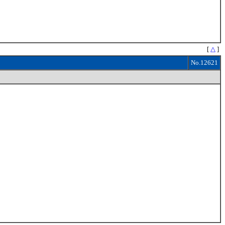
[
△
]
No.12621