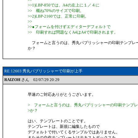
>>1)LBP-850では、A4の左上に１／４に
>> 概ね70%のサイズで印刷。
>>2)LBP-2160では、正常に印刷。
>>
>>●フォームを付けずエディターデフォルトで
>> 印刷すれば問題なくA4はA4で印刷されます。
フォームと言うのは、秀丸パブリッシャーの印刷テンプレ
か？
RE:12603 秀丸パブリッシャーで印刷が上手
RAIZOH
さん 02/07/29 20:29
早速のご対応ありがとうございます。
> フォームと言うのは、秀丸パブリッシャーの印刷テンプ
>か？
はい、テンプレートのことです。
テンプレートは、新規に編集したもので
デフォルトで付いてくるサンプルではありません。
またその自作テンプレートはテキストボックスを