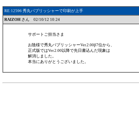
RE:12596 秀丸パブリッシャーで印刷が上手
RAIZOH
さん 02/10/12 10:24
サポートご担当さま
お陰様で秀丸パブリッシャーVer.2.00β7位から、
正式版ではVer.2.00以降で先日書込んだ現象は
解消しました。
本当にありがとうございました。