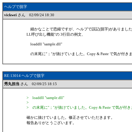
ヘルプで脱字
vickwei
さん 02/09/24 18:30
細かなことで恐縮ですが、ヘルプで誤記(脱字)がありました
LL呼び出し機能"の 3行目の例文、
loaddll "sample.dll"
の末尾に"；"が抜けていました。Copy & Paste で気が付き
RE:13014 ヘルプで脱字
秀丸担当
さん 02/09/25 18:15
> loaddll "sample.dll"
>
> の末尾に"；"が抜けていました。Copy & Paste で気が付
確かに抜けていました。修正させていただきます。
報告ありがとうございます。