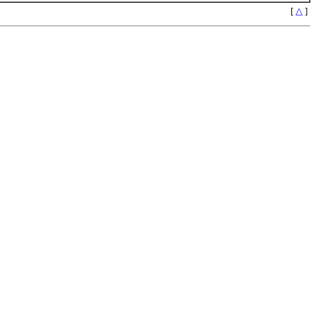
[
△
]