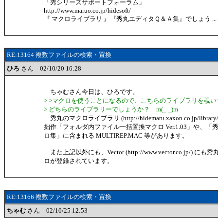
「秀シリーズサポートフォーラム」
http://www.maruo.co.jp/hidesoft/
『 マクロライブラリ 』『秀丸エディタＱ＆Ａ集』でしょう ...
RE:13164 複数ファイルの検索・置換
ひろ
さん 02/10/20 16:28
ちゃむさん今日は、ひろです。
> >マクロを使うことになるので、こちらのライブラリを覗
> どちらのライブラリーでしょうか？ m(_ _)m
秀丸のマクロライブラリ (http://hidemaru.xaxon.co.jp/library
拙作「フォルダ内ファイル一括置換マクロ Ver.1.03」や、
ロ集」に含まれる MULTIREP.MAC 等があります。
また上記以外にも、Vector (http://www.vector.co.jp/) に
ロが登録されています。
RE:13166 複数ファイルの検索・置換
ちゃむ
さん 02/10/25 12:53