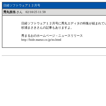
日経ソフトウェア１２月号
秀丸担当
さん 02/10/25 11:59
日経ソフトウェア１２月号に秀丸エディタの特集が組まれて
杉浦まさきさんの記事もありますよ。
秀まるおのホームページ－ニュースリリース
http://hide.maruo.co.jp/ns.html