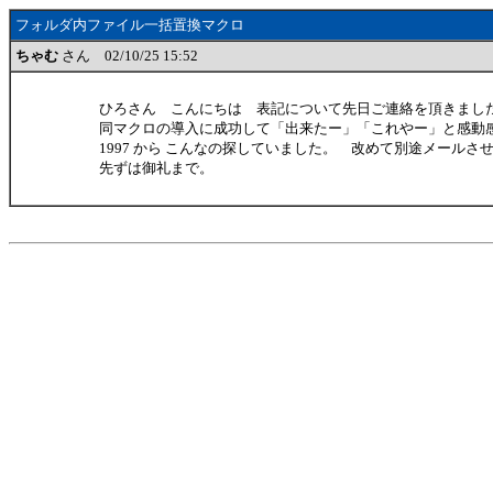
フォルダ内ファイル一括置換マクロ
ちゃむ
さん 02/10/25 15:52
ひろさん こんにちは 表記について先日ご連絡を頂きました
同マクロの導入に成功して「出来たー」「これやー」と感動
1997 から こんなの探していました。 改めて別途メールさ
先ずは御礼まで。