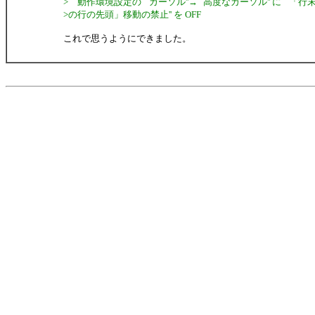
> 動作環境設定の ``カーソル''→``高度なカーソル'' に ``「行末
>の行の先頭」移動の禁止'' を OFF
これで思うようにできました。