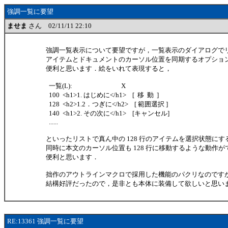
強調一覧に要望
ませま
さん 02/11/11 22:10
強調一覧表示について要望ですが，一覧表示のダイアログで
アイテムとドキュメントのカーソル位置を同期するオプショ
便利と思います．絵をいれて表現すると，
一覧(L): X
100 <h1>1. はじめに</h1> [ 移 動 ]
128 <h2>1.2．つぎに</h2> [ 範囲選択 ]
140 <h1>2. その次に</h1> [キャンセル]
......
といったリストで真ん中の 128 行のアイテムを選択状態にす
同時に本文のカーソル位置も 128 行に移動するような動作が
便利と思います．
拙作のアウトラインマクロで採用した機能のパクリなのです
結構好評だったので，是非とも本体に装備して欲しいと思い
RE:13361 強調一覧に要望