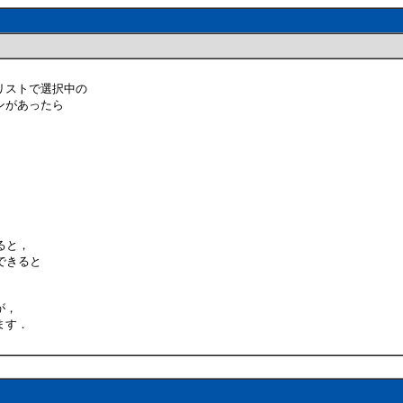
リストで選択中の
ンがあったら
ると，
できると
が，
ます．