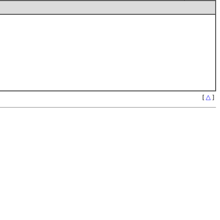
[
△
]