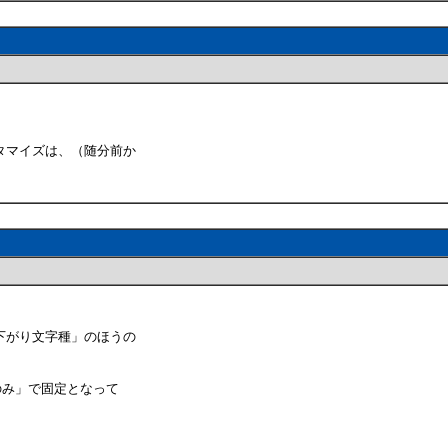
タマイズは、（随分前か
下がり文字種」のほうの
点のみ」で固定となって