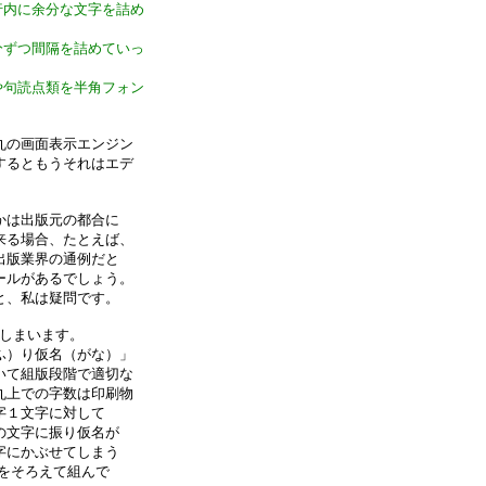
行内に余分な文字を詰め
分ずつ間隔を詰めていっ
や句読点類を半角フォン
丸の画面表示エンジン
するともうそれはエデ
かは出版元の都合に
来る場合、たとえば、
出版業界の通例だと
ールがあるでしょう。
と、私は疑問です。
てしまいます。
ふ）り仮名（がな）」
いて組版段階で適切な
丸上での字数は印刷物
字１文字に対して
の文字に振り仮名が
字にかぶせてしまう
件をそろえて組んで