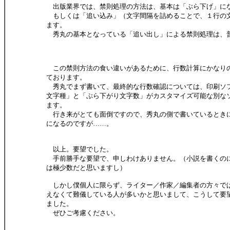
出版業界では、禁則処理の方法は、基本は「ぶら下げ」に
もしくは「追い込み」（文字間隔を詰めることで、１行の
ます。
秀丸の基本となっている「追い出し」による禁則処理は、
この禁則方法の食い違いがあるために、行数計算にかなり
ております。
秀丸でまず書いて、最終的な行数確認については、印刷ソ
文字種」と「ぶら下がり文字数」がカスタマイズ可能な別な
ます。
行き来がとても面倒ですので、秀丸の側で書いているとき
になるのですが……。
以上。要望でした。
手前勝手な要望で、申しわけありません。（小説を書くの
は極少数だと思いますし）
しかし僕個人に限らず、ライター／作家／編集者の方々で
えなくて難儀している人が多いかと思いまして、こうして要
ました。
ぜひご考慮ください。