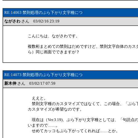
RE:14063 禁則処理のぶら下がり文字種につ
ながさわ
さん 03/02/16 23:19
こんにちは、ながさわです。
複数桁まとめての禁則はだめですけど、禁則文字自体のカス
ら）同じ画面でできますが？
RE:14073 禁則処理のぶら下がり文字種につ
新木伸
さん 03/02/17 07:59
ええと。
禁則文字種のカスタマイズではなくて、この場合、「ぶら
カスタマイズが希望なのです。
現在は（Ver.3.19)、ぶら下がり文字種としては、「句読
いますので……。
せめてカッコもぶら下がってくれれば……とか。