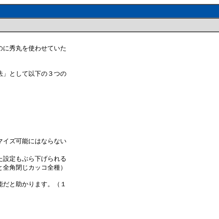
のに秀丸を使わせていた
法」として以下の３つの
マイズ可能にはならない
た設定もぶら下げられる
と全角閉じカッコ全種）
能だと助かります。（１
）