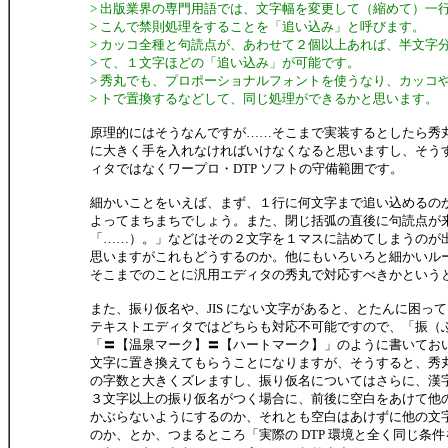
> 出版業界の専門用語では、文字幅を変更して（縮めて）一
> こんで禁則処理をすることを「追い込み」と呼びます。
> カッコ全種と句読点が、あわせて２個以上あれば、半文字
> て、１文字ほどの「追い込み」が可能です。
> 秀丸でも、プロポーショナルフォントを使うなり、カッコ
> トで置換するなどして、同じ処理ができるかと思います。
原理的にはそうなんですが……そこまで実装するとしたら秀
に大きく手を入れなければいけなくなると思いますし、そう
ィタではなくワープロ・DTP ソフトの守備範囲です。
細かいことをいえば、まず、１行に何文字まで追い込めるの
よってまちまちでしょう。また、閉じ括弧の直後に句読点が
「……）。」などはその２文字を１マスに詰めてしまうのが
思いますがこれもどうするのか。他にもいろいろと細かいル
そこまでのことに汎用エディタの秀丸で対応すべきかという
また、振り仮名や、JIS にない文字があると、とたんに困っ
テキストエディタではどちらも対応不可能ですので、「振（
「〓【温泉マーク】〓【ハートマーク】」のように書いてお
文字に置き換えてもらうことになりますが、そうすると、秀
の字数と大きくズレますし、振り仮名についてはさらに、漢
３文字以上の振り仮名がつく場合に、前後に空白をあけて他
かぶらないようにするのか、それとも空白はあけずに他の文
のか、とか、つまるところ「実際の DTP 環境と全く同じ条