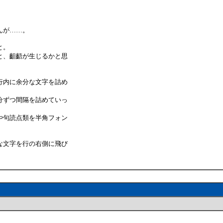
んが……。
と。
と、齟齬が生じるかと思
行内に余分な文字を詰め
分ずつ間隔を詰めていっ
や句読点類を半角フォン
な文字を行の右側に飛び