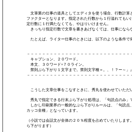
文筆業の仕事の道具としてエディタを使う場合、行数計算
ファクターとなります。指定された行数から１行溢れてもい
定行数に１行満たなくても、やはりいけません。
きっちり指定行数で文章を書きあげなくては、仕事になら
たとえば、ライター仕事のときには、以下のような条件で
－－－－－－－－－－－－－－－－－－－－－－－－－－－
キャプション、２０ワード。
本文、３０ワード×７０ライン。
禁則ぶら下がり１文字まで。禁則文字種＝。、！？ー～」
－－－－－－－－－－－－－－－－－－－－－－－－－－－
こうした文章仕事をこなすときに、秀丸を使わせていただ
秀丸で指定できる行末ぶら下がり処理は、「句読点のみ」
しかし印刷業界の一般的なぶら下がりルールは、「句読点
カッコ全種」となっています。
（小説では会話文が全体の２０％程度を占めていたりします
ら下がります）