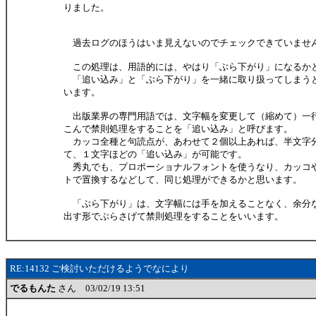
りました。
過去ログのほうはいま見えないのでチェックできていませ
この処理は、用語的には、やはり「ぶら下がり」になるか
「追い込み」と「ぶら下がり」を一緒に取り扱ってしまう
います。
出版業界の専門用語では、文字幅を変更して（縮めて）一
こんで禁則処理をすることを「追い込み」と呼びます。
カッコ全種と句読点が、あわせて２個以上あれば、半文字
て、１文字ほどの「追い込み」が可能です。
秀丸でも、プロポーショナルフォントを使うなり、カッコ
トで置換するなどして、同じ処理ができるかと思います。
「ぶら下がり」は、文字幅には手を加えることなく、余分
出す形でぶらさげて禁則処理をすることをいいます。
RE:14132 ご検討いただけるようでなにより
でるもんた
さん 03/02/19 13:51