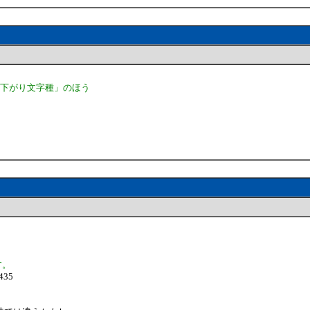
ら下がり文字種」のほう
。
す。
1435