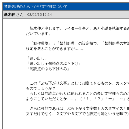
禁則処理のぶら下がり文字種について
新木伸
さん 03/02/16 12:14
新木伸と申します。ライター仕事と、あと小説を執筆する
だいています。
「動作環境」→「禁則処理」の設定欄で、「禁則処理の方
設定を選ぶことができますが……。
「追い出し」
「追い出し＋句読点のぶら下げ」
「句読点のぶら下げのみ」
この「ぶら下がり文字」として指定できるものを、カスタ
ものでしょうか？
もしくは句読点がわりに使われることの多い文字種も含め
ようにしていただくとか……。（「！」「？」「ー」「～」
さらに可能であれば、ぶら下がり文字数もカスタマイズ可
文字だけでなく、２文字や３文字でも設定可能という意味で