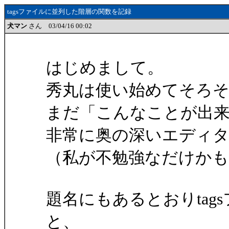
tagsファイルに並列した階層の関数を記録
犬マン
さん 03/04/16 00:02
はじめまして。
秀丸は使い始めてそろ
まだ「こんなことが出
非常に奥の深いエディ
（私が不勉強なだけか
題名にもあるとおりta
と、