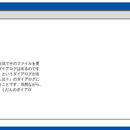
方法でそのファイルを更
ダイアログは出るのです
』というダイアログが出
し云々』のダイアログに
うことです。当然ながら、
も、くだんのダイアロ