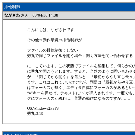
排他制御
ながさわ
さん 03/04/30 14:38
こんにちは、ながさわです。
その他⇒動作環境⇒排他制御が
ファイルの排他制御：しない
秀丸で同じファイルを開く場合：開く方法を問い合わせする
に、しています。この状態でファイルを編集して、何らかの
に秀丸で開こうとします。すると、当然のように問い合わせ
が、『閉じてから開く』を選ぶと、『最初からやり直し云々
ます。これはこれでいいのですが、問題は『最初からやり直
はフォーカスが無く、エディタ自体にフォーカスがあるとい
“n”キーを押せば、テキストに“n”が挿入されます。一度で
グにフォーカスが移れば、普通の動作になるのですが……。
OS:Windows2kSP3
秀丸:3.19