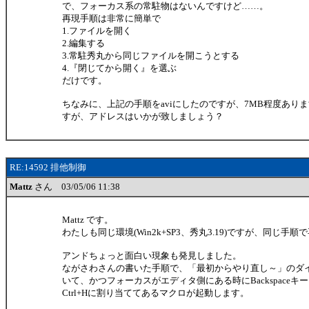
で、フォーカス系の常駐物はないんですけど……。
再現手順は非常に簡単で
1.ファイルを開く
2.編集する
3.常駐秀丸から同じファイルを開こうとする
4.『閉じてから開く』を選ぶ
だけです。
ちなみに、上記の手順をaviにしたのですが、7MB程度あり
すが、アドレスはいかが致しましょう？
RE:14592 排他制御
Mattz
さん 03/05/06 11:38
Mattz です。
わたしも同じ環境(Win2k+SP3、秀丸3.19)ですが、同じ手
アンドちょっと面白い現象も発見しました。
ながさわさんの書いた手順で、「最初からやり直し～」のダ
いて、かつフォーカスがエディタ側にある時にBackspaceキ
Ctrl+Hに割り当ててあるマクロが起動します。