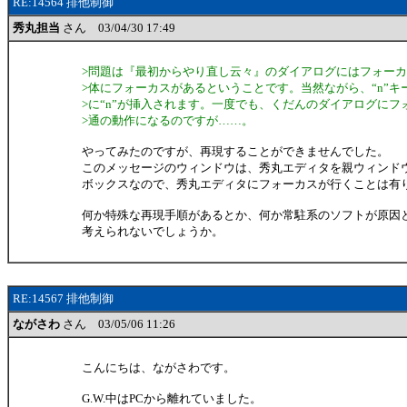
RE:14564 排他制御
秀丸担当
さん 03/04/30 17:49
>問題は『最初からやり直し云々』のダイアログにはフォー
>体にフォーカスがあるということです。当然ながら、“n”キ
>に“n”が挿入されます。一度でも、くだんのダイアログにフ
>通の動作になるのですが……。
やってみたのですが、再現することができませんでした。
このメッセージのウィンドウは、秀丸エディタを親ウィンド
ボックスなので、秀丸エディタにフォーカスが行くことは有
何か特殊な再現手順があるとか、何か常駐系のソフトが原因
考えられないでしょうか。
RE:14567 排他制御
ながさわ
さん 03/05/06 11:26
こんにちは、ながさわです。
G.W.中はPCから離れていました。