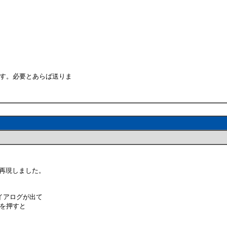
ます。必要とあらば送りま
順で再現しました。
イアログが出て
ーを押すと