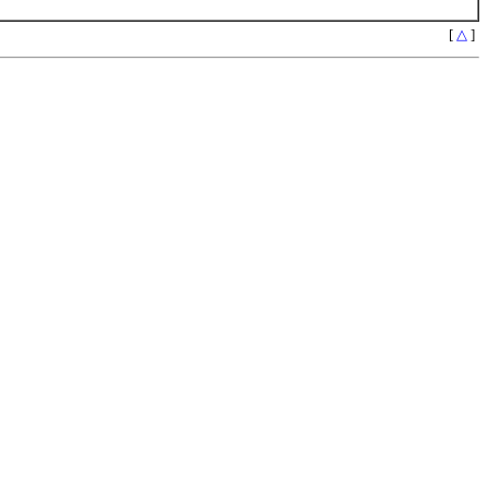
[
△
]