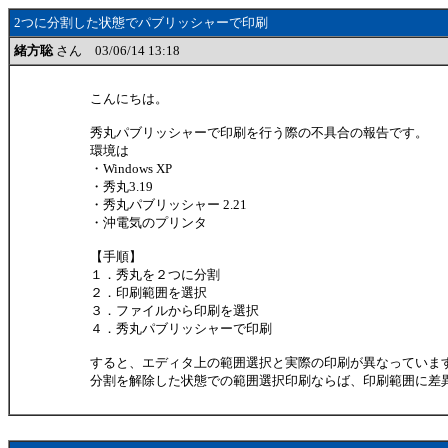
2つに分割した状態でパブリッシャーで印刷
緒方聡
さん 03/06/14 13:18
こんにちは。
秀丸パブリッシャーで印刷を行う際の不具合の報告です。
環境は
・Windows XP
・秀丸3.19
・秀丸パブリッシャー 2.21
・沖電気のプリンタ
【手順】
１．秀丸を２つに分割
２．印刷範囲を選択
３．ファイルから印刷を選択
４．秀丸パブリッシャーで印刷
すると、エディタ上の範囲選択と実際の印刷が異なっていま
分割を解除した状態での範囲選択印刷ならば、印刷範囲に差