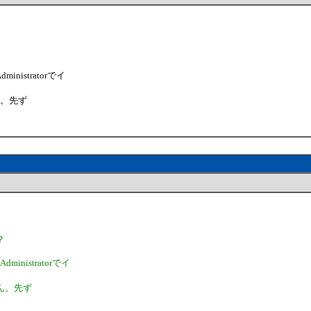
istratorでイ
ん。先ず
？
nistratorでイ
せん。先ず