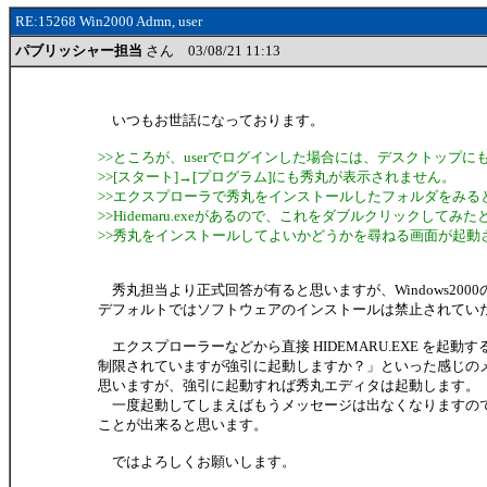
RE:15268 Win2000 Admn, user
パブリッシャー担当
さん 03/08/21 11:13
いつもお世話になっております。
>>ところが、userでログインした場合には、デスクトップに
>>[スタート]→[プログラム]にも秀丸が表示されません。
>>エクスプローラで秀丸をインストールしたフォルダをみる
>>Hidemaru.exeがあるので、これをダブルクリックしてみた
>>秀丸をインストールしてよいかどうかを尋ねる画面が起動
秀丸担当より正式回答が有ると思いますが、Windows2000の
デフォルトではソフトウェアのインストールは禁止されてい
エクスプローラーなどから直接 HIDEMARU.EXE を起動
制限されていますが強引に起動しますか？」といった感じの
思いますが、強引に起動すれば秀丸エディタは起動します。
一度起動してしまえばもうメッセージは出なくなりますの
ことが出来ると思います。
ではよろしくお願いします。