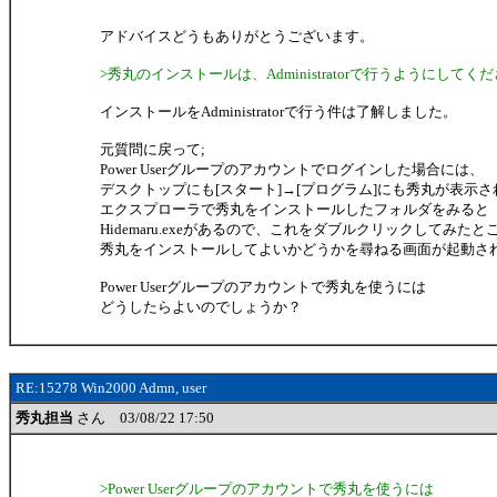
アドバイスどうもありがとうございます。
>秀丸のインストールは、Administratorで行うようにしてく
インストールをAdministratorで行う件は了解しました。
元質問に戻って;
Power Userグループのアカウントでログインした場合には、
デスクトップにも[スタート]→[プログラム]にも秀丸が表示
エクスプローラで秀丸をインストールしたフォルダをみると
Hidemaru.exeがあるので、これをダブルクリックしてみたと
秀丸をインストールしてよいかどうかを尋ねる画面が起動さ
Power Userグループのアカウントで秀丸を使うには
どうしたらよいのでしょうか？
RE:15278 Win2000 Admn, user
秀丸担当
さん 03/08/22 17:50
>Power Userグループのアカウントで秀丸を使うには