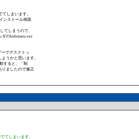
面がでてしまいます。
ば、インストール画面
動してしまうので、
demaru.exe
ユーザーでデスクトッ
しようかと思います。
で初起動すると、「制
ありましたので修正
画面がでてしまいます。