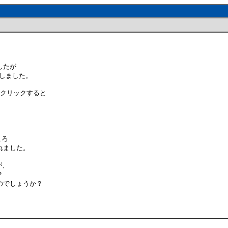
ましたが
としました。
をクリックすると
ころ
れました。
が、
？
のでしょうか？