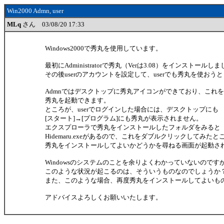
Win2000 Admn, user
MLq
さん 03/08/20 17:33
Windows2000で秀丸を使用しています。
最初にAdministratorで秀丸（Verは3.08）をインストールし
その後userのアカウントを設定して、userでも秀丸を使おう
Admnではデスクトップに秀丸アイコンができており、これ
秀丸を起動できます。
ところが、userでログインした場合には、デスクトップにも
[スタート]→[プログラム]にも秀丸が表示されません。
エクスプローラで秀丸をインストールしたフォルダをみると
Hidemaru.exeがあるので、これをダブルクリックしてみたと
秀丸をインストールしてよいかどうかを尋ねる画面が起動さ
Windowsのシステムのことを余りよくわかっていないのです
このような状況が起こるのは、そういうものなのでしょうか
また、このような場合、再度秀丸をインストールしてよいも
アドバイスよろしくお願いいたします。