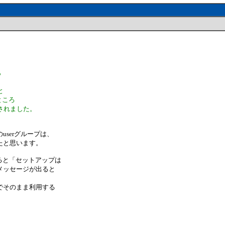
も
と
ところ
されました。
userグループは、
たと思います。
すると「セットアップは
メッセージが出ると
でそのまま利用する