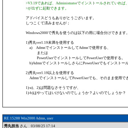
>V3.19であれば、Administratorでインストールされてい
>が出ずに起動できます。
アドバイスどうもありがとうございます。
しつこくて済みませんが；
Windows2000で秀丸を使うのは以下の用に場合分けできます
1)秀丸ver1.19未満を使用する
a) AdmnでインストールしてAdmnで使用する、
または
PowerUserでインストールしてPowerUserで使用する。
b)AdmnでインストールしさらにPowerUserでもインストー
2)秀丸ver1.19以上を使用する
AdmnでインストールしてPowerUserでも、そのまま使用で
1)-a)、2)は問題なさそうですが、
1)-b)はやってはいけないのでしょうか？よいのでしょうか？
RE:15288 Win2000 Admn, user
秀丸担当
さん 03/08/25 17:14