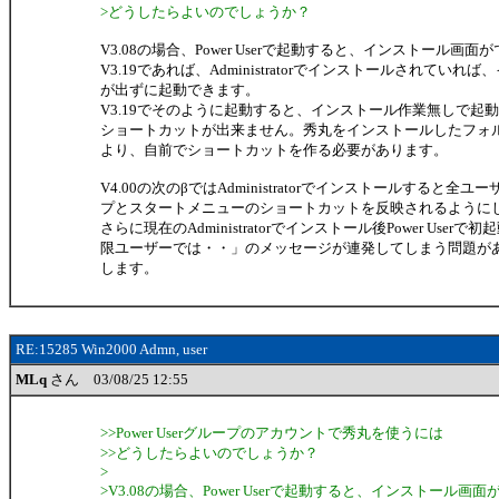
>どうしたらよいのでしょうか？
V3.08の場合、Power Userで起動すると、インストール画
V3.19であれば、Administratorでインストールされていれ
が出ずに起動できます。
V3.19でそのように起動すると、インストール作業無しで起
ショートカットが出来ません。秀丸をインストールしたフォルダのhi
より、自前でショートカットを作る必要があります。
V4.00の次のβではAdministratorでインストールすると全
プとスタートメニューのショートカットを反映されるように
さらに現在のAdministratorでインストール後Power User
限ユーザーでは・・」のメッセージが連発してしまう問題が
します。
RE:15285 Win2000 Admn, user
MLq
さん 03/08/25 12:55
>>Power Userグループのアカウントで秀丸を使うには
>>どうしたらよいのでしょうか？
>
>V3.08の場合、Power Userで起動すると、インストール