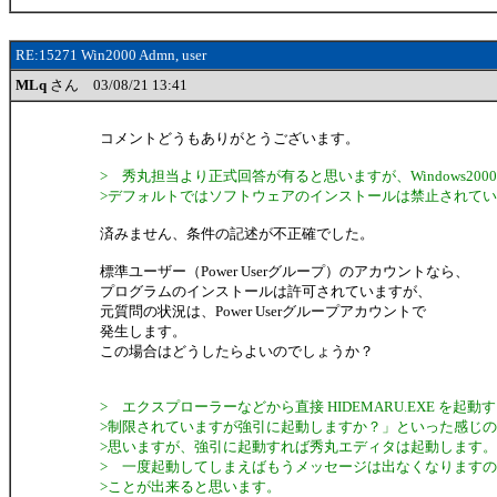
RE:15271 Win2000 Admn, user
MLq
さん 03/08/21 13:41
コメントどうもありがとうございます。
> 秀丸担当より正式回答が有ると思いますが、Windows2000
>デフォルトではソフトウェアのインストールは禁止されて
済みません、条件の記述が不正確でした。
標準ユーザー（Power Userグループ）のアカウントなら、
プログラムのインストールは許可されていますが、
元質問の状況は、Power Userグループアカウントで
発生します。
この場合はどうしたらよいのでしょうか？
> エクスプローラーなどから直接 HIDEMARU.EXE を起
>制限されていますが強引に起動しますか？」といった感じ
>思いますが、強引に起動すれば秀丸エディタは起動します。
> 一度起動してしまえばもうメッセージは出なくなります
>ことが出来ると思います。