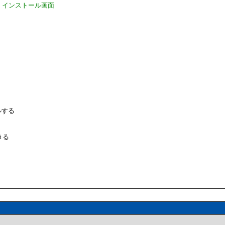
れば、インストール画面
。
ルする
きる