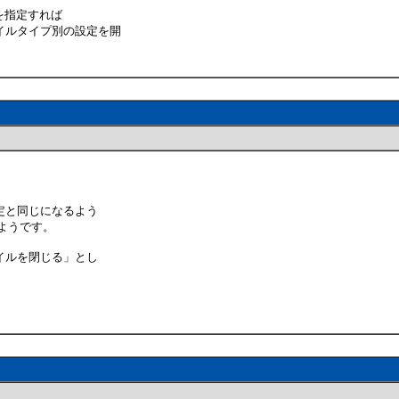
値を指定すれば
イルタイプ別の設定を開
。
定と同じになるよう
るようです。
イルを閉じる」とし
。