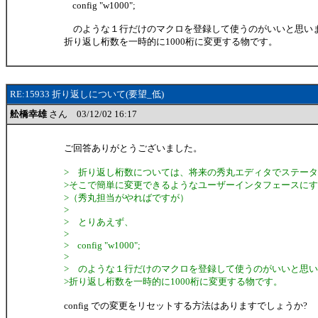
config "w1000";
のような１行だけのマクロを登録して使うのがいいと思い
折り返し桁数を一時的に1000桁に変更する物です。
RE:15933 折り返しについて(要望_低)
舩橋幸雄
さん 03/12/02 16:17
ご回答ありがとうございました。
> 折り返し桁数については、将来の秀丸エディタでステー
>そこで簡単に変更できるようなユーザーインタフェースに
>（秀丸担当がやればですが）
>
> とりあえず、
>
> config "w1000";
>
> のような１行だけのマクロを登録して使うのがいいと思
>折り返し桁数を一時的に1000桁に変更する物です。
config での変更をリセットする方法はありますでしょうか?