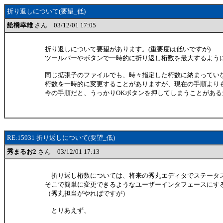
折り返しについて(要望_低)
舩橋幸雄
さん 03/12/01 17:05
折り返しについて要望があります。(重要度は低いですが)
ツールバーやボタンで一時的に折り返し桁数を最大するよう
同じ拡張子のファイルでも、時々指定した桁数に納まってい
桁数を一時的に変更することがありますが、現在の手順より
今の手順だと、うっかりOKボタンを押してしまうことがある
RE:15931 折り返しについて(要望_低)
秀まるお2
さん 03/12/01 17:13
折り返し桁数については、将来の秀丸エディタでステータ
そこで簡単に変更できるようなユーザーインタフェースにす
（秀丸担当がやればですが）
とりあえず、