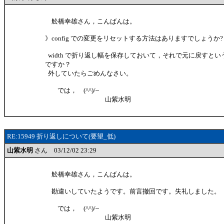
舩橋幸雄さん，こんばんは。
》config での変更をリセットする方法はありますでしょうか?
width で折り返し幅を保存しておいて，それで元に戻すと
ですか？
外していたらごめんなさい。
では， (^^)/~
山紫水明
RE:15949 折り返しについて(要望_低)
山紫水明
さん 03/12/02 23:29
舩橋幸雄さん，こんばんは。
勘違いしていたようです。前言撤回です。失礼しました。
では， (^^)/~
山紫水明