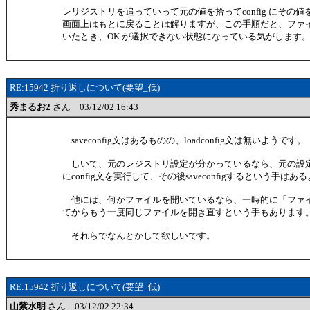
レリジストリを追っていって元の値を拾ってconfig にその
画面上はもとに戻ることは解りますが、この手順だと、ファ
いたとき、OK が選択できない状態になっている気がします
RE:15942 折り返しについて(要望_低)
秀まるお2
さん 03/12/02 16:43
saveconfig文はあるものの、loadconfig文は無いようです。
しいて、元のレジストリ設定が分かっているなら、元の設
にconfig文を実行して、その後saveconfigするという手はあ
他には、何かファイルを開いているなら、一時的に「ファ
てからもう一度同じファイルを開き直すという手もあります
それらでなんとかして欲しいです。
RE:15942 折り返しについて(要望_低)
山紫水明
さん 03/12/02 22:34