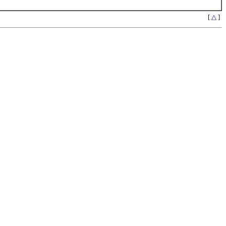
[
△
]