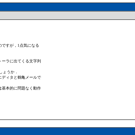
のですが，1点気になる
トーラに出てくる文字列
しょうか．
エディタと鶴亀メールで
は基本的に問題なく動作