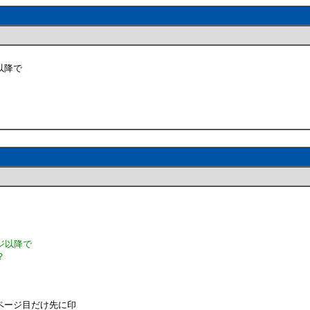
以降で
ジ以降で
？
ページ目だけ先に印