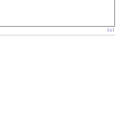
[
△
]