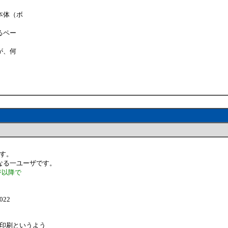
本体（ボ
るペー
が、何
です。
なる一ユーザです。
ジ以降で
？
1022
を印刷というよう