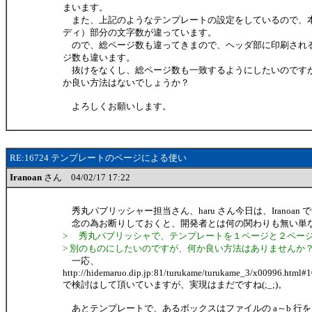
まいます。
また、上記のようなテンプレートの設定をしているので、
ディ）部分の文字数が違っています。
ので、総ページ数も違ってきまので、ヘッダ部に印刷され
ジ数も違います。
抜けをなくし、総ページ数も一致するようにしたいのです
か良い方法はないでしょうか？
よろしくお願いします。
RE:16724 テンプレートのページによる使い
Iranoan
さん 04/02/17 17:22
秀丸パブリッシャー担当さん、haru さん今日は、Iranoan 
念の為お断りしておくと、開発者とは何の関わりも無い単
> 秀丸パブリッシャで、テンプレートを１ページと２ペー
> 別のものにしたいのですが、何か良い方法はありませんか
一応、
http://hidemaruo.dip.jp:81/turukame/turukame_3/x00996.html#
で検討はして頂いていますが、実現はまだですね(;_;)。
あとテンプレートで、あるボックスはファイルの a～b 行