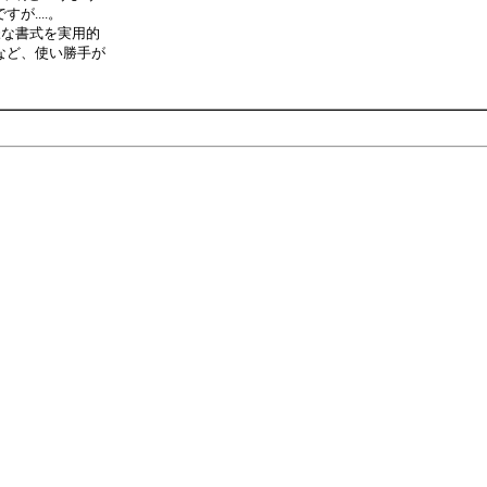
....。
様な書式を実用的
など、使い勝手が