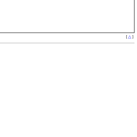
[
△
]