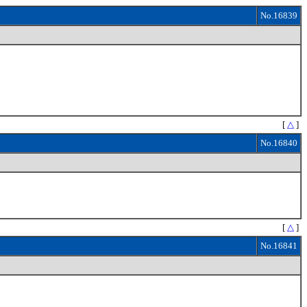
No.16839
[
△
]
No.16840
[
△
]
No.16841